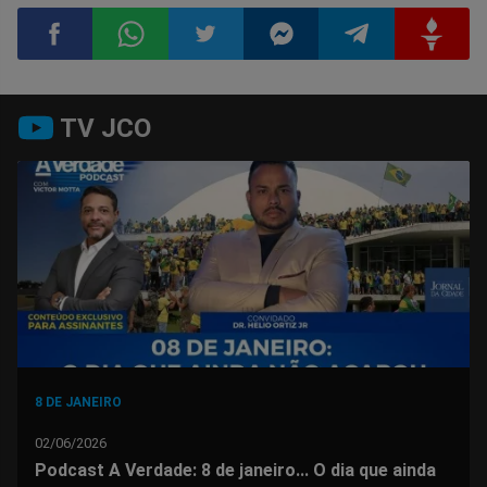
Compartilhar
Compartilhar
Compartilhar
Compartilhar
Compartilhar
Compart
TV JCO
no
no
no
no
no
no
Facebook
Whatsapp
Twitter
Messenger
Telegram
Gettr
8 DE JANEIRO
02/06/2026
Podcast A Verdade: 8 de janeiro... O dia que ainda