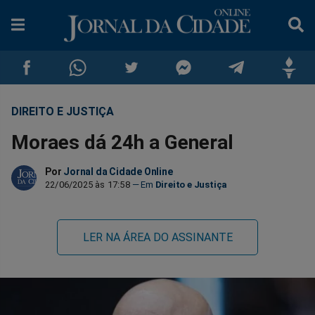
DIREITO E JUSTIÇA
Compartilhar
Compartilhar
Compartilhar
Compartilhar
Compartilhar
Compar
Moraes dá 24h a General
no
no
no
no
no
no
Por
Jornal da Cidade Online
Facebook
Whatsapp
Twitter
Messenger
Telegram
Gettr
22/06/2025 às 17:58
Direito e Justiça
LER NA ÁREA DO ASSINANTE