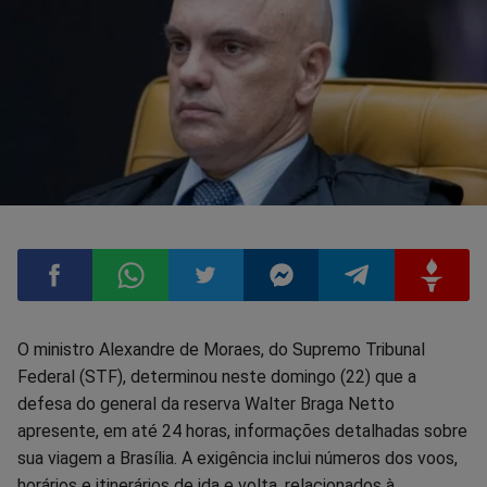
Compartilhar
Compartilhar
Compartilhar
Compartilhar
Compartilhar
Compart
O ministro Alexandre de Moraes, do Supremo Tribunal
Federal (STF), determinou neste domingo (22) que a
no
no
no
no
no
no
defesa do general da reserva Walter Braga Netto
apresente, em até 24 horas, informações detalhadas sobre
Facebook
Whatsapp
Twitter
Messenger
Telegram
Gettr
sua viagem a Brasília. A exigência inclui números dos voos,
horários e itinerários de ida e volta, relacionados à