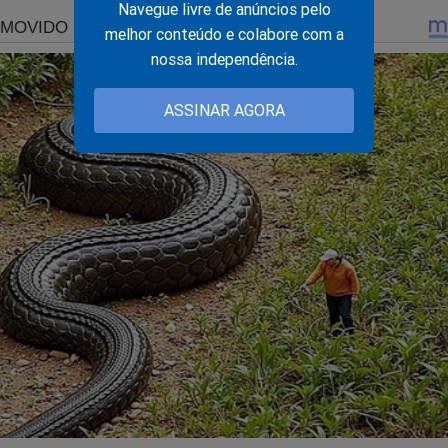
Navegue livre de anúncios pelo
melhor conteúdo e colabore com a
nossa independência.
ASSINAR AGORA
brou para Dias Toffoli...
vestigação contra Gilmar deve aumentar a cobrança interna
bre o STF