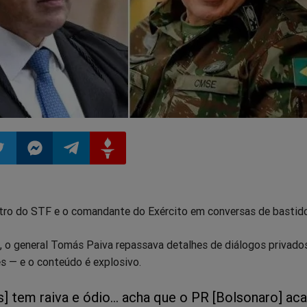
ilhar
mpartilhar
Compartilhar
Compartilhar
Compartilhar
tro do STF e o comandante do Exército em conversas de bastid
o
no
no
no
 o general Tomás Paiva repassava detalhes de diálogos privad
pp
itter
Messenger
Telegram
Gettr
s — e o conteúdo é explosivo.
] tem raiva e ódio... acha que o PR [Bolsonaro] ac