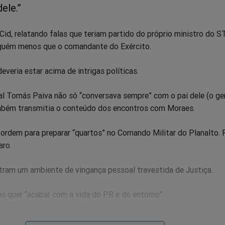
ele.”
Cid, relatando falas que teriam partido do próprio ministro do S
guém menos que o comandante do Exército.
veria estar acima de intrigas políticas.
al Tomás Paiva não só “conversava sempre” com o pai dele (o ge
mbém transmitia o conteúdo dos encontros com Moraes.
a ordem para preparar “quartos” no Comando Militar do Planalto. 
aro.
am um ambiente de vingança pessoal travestida de Justiça.
s quer “acabar com a vida do PR e do entorno”.
strumento de vendeta. E o Exército? No mínimo, conivente.