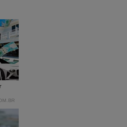
premo
ue
estão
 quer
nao-