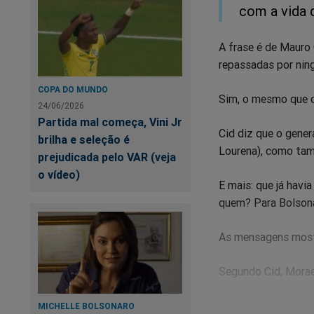
com a vida d
A frase é de Mauro 
repassadas por nin
COPA DO MUNDO
Sim, o mesmo que de
24/06/2026
Partida mal começa, Vini Jr
Cid diz que o gener
brilha e seleção é
Lourena), como ta
prejudicada pelo VAR (veja
o vídeo)
E mais: que já havi
quem? Para Bolson
As mensagens mostr
Segundo Cid, Morae
O processo virou in
MICHELLE BOLSONARO