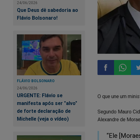
24/06/2026
Que Deus dê sabedoria ao
Flávio Bolsonaro!
FLÁVIO BOLSONARO
Compartilhar
Compart
Co
24/06/2026
URGENTE: Flávio se
O que une um minis
no
no
n
manifesta após ser "alvo"
de forte declaração de
Segundo Mauro Cid,
Facebook
Whatsa
Tw
Michelle (veja o vídeo)
Alexandre de Morae
“Ele [Moraes