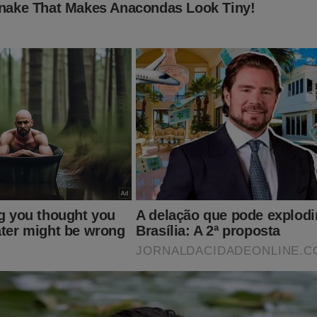
mente abalado. Outros ministros já se manifestaram sobre a real
nções dos EUA. A "conta" está chegando... No polêmico livro
"Su
rseguição contra parlamentares, jornalistas e outros absurdos q
gerado Inquérito das Fakes News foram expostos! Nessa obra 
 censura, prisões e estranhas ações do judiciário que o "sistema"
to. Mas, como ter esse livro na mão? Clique no link abaixo:
udoconservador.com.br/products/supremo-silencio-o-que-voce-