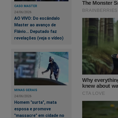
CASO MASTER
24/06/2026
AO VIVO: Do escândalo
Master ao avanço de
Flávio... Deputado faz
revelações (veja o vídeo)
Moraes está visivel
possibilidade de sa
Silêncio"
,
toda a pe
começaram no fami
todos os relatos de
esconder à todo cus
MINAS GERAIS
24/06/2026
https://www.conte
Homem "surta", mata
pode-saber
esposa e promove
"massacre" em cidade no