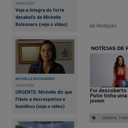
24/06/2026
Veja a íntegra do forte
Se Cid mente, que s
desabafo de Michelle
Bolsonaro (veja o vídeo)
Mas se fala a verd
da Redação
motivações pessoai
O silêncio das insti
E você aí achando q
Rodrigo Marcial
MICHELLE BOLSONARO
24/06/2026
URGENTE: Michelle diz que
Flávio a desrespeitou e
Jo
humilhou (veja o vídeo)
am
GENERAL TOMÁ