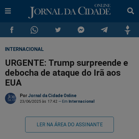
INTERNACIONAL
Compartilhar
Compartilhar
Compartilhar
Compartilhar
Compartilhar
Compar
URGENTE: Trump surpreende e
no
no
no
no
no
no
debocha de ataque do Irã aos
EUA
Facebook
Whatsapp
Twitter
Messenger
Telegram
Gettr
Por
Jornal da Cidade Online
23/06/2025 às 17:42
Internacional
LER NA ÁREA DO ASSINANTE