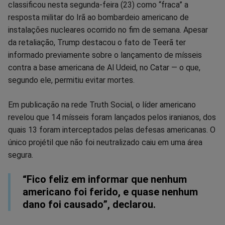
classificou nesta segunda-feira (23) como “fraca” a
no
no
no
no
no
no
resposta militar do Irã ao bombardeio americano de
instalações nucleares ocorrido no fim de semana. Apesar
Facebook
Whatsapp
Twitter
Messenger
Telegram
Gettr
da retaliação, Trump destacou o fato de Teerã ter
informado previamente sobre o lançamento de mísseis
contra a base americana de Al Udeid, no Catar — o que,
segundo ele, permitiu evitar mortes.
Em publicação na rede Truth Social, o líder americano
revelou que 14 mísseis foram lançados pelos iranianos, dos
quais 13 foram interceptados pelas defesas americanas. O
único projétil que não foi neutralizado caiu em uma área
segura.
“Fico feliz em informar que nenhum
americano foi ferido, e quase nenhum
dano foi causado”, declarou.