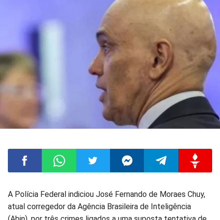
Compartilhar
Compartilhar
Compartilhar
Compartilhar
Compartilhar
Compart
A Polícia Federal indiciou José Fernando de Moraes Chuy,
atual corregedor da Agência Brasileira de Inteligência
no
no
no
no
no
no
(Abin), por três crimes ligados a uma suposta tentativa de