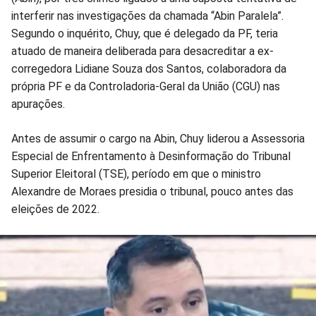
interferir nas investigações da chamada “Abin Paralela”.
Facebook
Whatsapp
Twitter
Messenger
Telegram
Gettr
Segundo o inquérito, Chuy, que é delegado da PF, teria
atuado de maneira deliberada para desacreditar a ex-
corregedora Lidiane Souza dos Santos, colaboradora da
própria PF e da Controladoria-Geral da União (CGU) nas
apurações.
Antes de assumir o cargo na Abin, Chuy liderou a Assessoria
Especial de Enfrentamento à Desinformação do Tribunal
Superior Eleitoral (TSE), período em que o ministro
Alexandre de Moraes presidia o tribunal, pouco antes das
eleições de 2022.