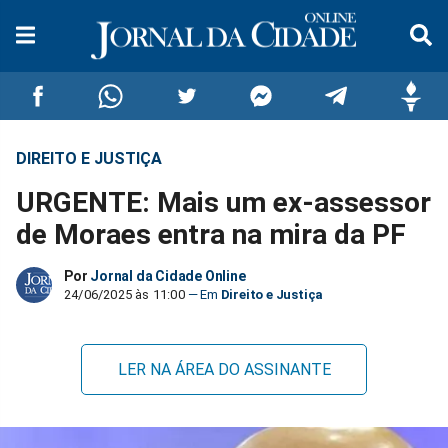
DIREITO E JUSTIÇA
Compartilhar
Compartilhar
Compartilhar
Compartilhar
Compartilhar
Compar
URGENTE: Mais um ex-assessor
no
no
no
no
no
no
de Moraes entra na mira da PF
Facebook
Whatsapp
Twitter
Messenger
Telegram
Gettr
Por
Jornal da Cidade Online
24/06/2025 às 11:00
Direito e Justiça
LER NA ÁREA DO ASSINANTE