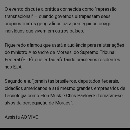
Facebook
Whatsapp
Twitter
Messenger
Telegram
Gettr
O evento discute a prática conhecida como "repressão
transnacional" — quando governos ultrapassam seus
próprios limites geográficos para perseguir ou coagir
indivíduos que vivem em outros países.
Figueiredo afirmou que usará a audiência para relatar ações
do ministro Alexandre de Moraes, do Supremo Tribunal
Federal (STF), que estão afetando brasileiros residentes
nos EUA.
Segundo ele, “jornalistas brasileiros, deputados federais,
cidadãos americanos e até mesmo grandes empresários de
tecnologia como Elon Musk e Chris Pavlovski tornaram-se
alvos da perseguição de Moraes”.
Assista AO VIVO: