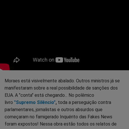
Moraes está visivelmente abalado. Outros ministros já se
manifestaram sobre a real possibilidade de sanções dos
EUA. A "conta" está chegando... No polêmico
livro
"Supremo Silêncio"
,
toda a perseguição contra
parlamentares, jornalistas e outros absurdos que
começaram no famigerado Inquérito das Fakes News
foram expostos! Nessa obra estão todos os relatos de