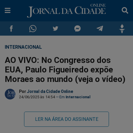
INTERNACIONAL
Compartilhar
Compartilhar
Compartilhar
Compartilhar
Compartilhar
Compar
AO VIVO: No Congresso dos
no
no
no
no
no
no
EUA, Paulo Figueiredo expõe
Moraes ao mundo (veja o vídeo)
Facebook
Whatsapp
Twitter
Messenger
Telegram
Gettr
Por
Jornal da Cidade Online
24/06/2025 às 14:54
Internacional
LER NA ÁREA DO ASSINANTE