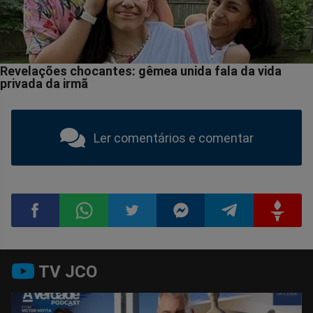
Ler comentários e comentar
Compartilhar
Compartilhar
Compartilhar
Compartilhar
Compartilhar
Compart
TV JCO
no
no
no
no
no
no