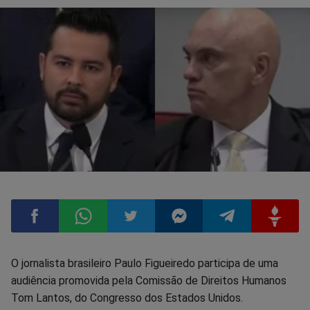
Compartilhar
Compartilhar
Compartilhar
Compartilhar
Compartilhar
Compart
O jornalista brasileiro Paulo Figueiredo participa de uma
audiência promovida pela Comissão de Direitos Humanos
no
no
no
no
no
no
Tom Lantos, do Congresso dos Estados Unidos.