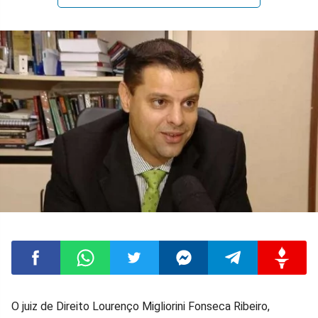
Compartilhar
Compartilhar
Compartilhar
Compartilhar
Compartilhar
Compart
O juiz de Direito Lourenço Migliorini Fonseca Ribeiro,