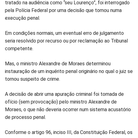
tratado na audiência como “seu Lourenço”, foi interrogado
no
no
no
no
no
no
pela Polícia Federal por uma decisão que tomou numa
execução penal.
Facebook
Whatsapp
Twitter
Messenger
Telegram
Gettr
Em condições normais, um eventual erro de julgamento
seria resolvido por recurso ou por reclamação ao Tribunal
competente.
Mas, o ministro Alexandre de Moraes determinou
instauração de um inquérito penal originário no qual o juiz se
tornou suspeito de crime.
A decisão de abrir uma apuração criminal foi tomada de
ofício (sem provocação) pelo ministro Alexandre de
Moraes, o que não deveria ocorrer num sistema acusatório
de processo penal.
Conforme o artigo 96, inciso III, da Constituição Federal, os