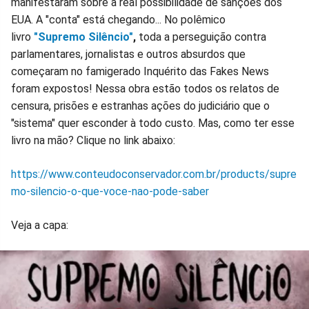
manifestaram sobre a real possibilidade de sanções dos
EUA. A "conta" está chegando... No polêmico
livro
"Supremo Silêncio"
,
toda a perseguição contra
parlamentares, jornalistas e outros absurdos que
começaram no famigerado Inquérito das Fakes News
foram expostos! Nessa obra estão todos os relatos de
censura, prisões e estranhas ações do judiciário que o
"sistema" quer esconder à todo custo. Mas, como ter esse
livro na mão? Clique no link abaixo:
https://www.conteudoconservador.com.br/products/supre
mo-silencio-o-que-voce-nao-pode-saber
Veja a capa: