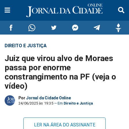
DIREITO E JUSTIÇA
Compartilhar
Compartilhar
Compartilhar
Compartilhar
Compartilhar
Compar
Juiz que virou alvo de Moraes
no
no
no
no
no
no
passa por enorme
constrangimento na PF (veja o
Facebook
Whatsapp
Twitter
Messenger
Telegram
Gettr
vídeo)
Por
Jornal da Cidade Online
24/06/2025 às 19:35
Direito e Justiça
LER NA ÁREA DO ASSINANTE