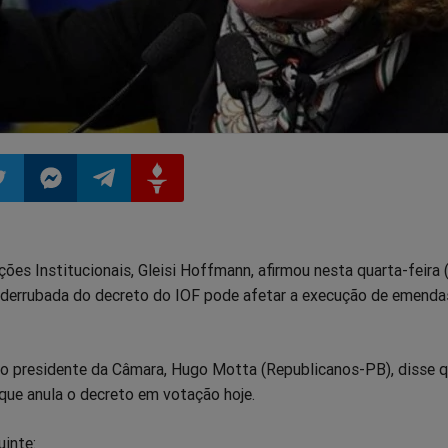
ilhar
mpartilhar
Compartilhar
Compartilhar
Compartilhar
ções Institucionais, Gleisi Hoffmann, afirmou nesta quarta-feira 
o
no
no
no
a derrubada do decreto do IOF pode afetar a execução de emenda
pp
itter
Messenger
Telegram
Gettr
, o presidente da Câmara, Hugo Motta (Republicanos-PB), disse 
 que anula o decreto em votação hoje.
uinte: