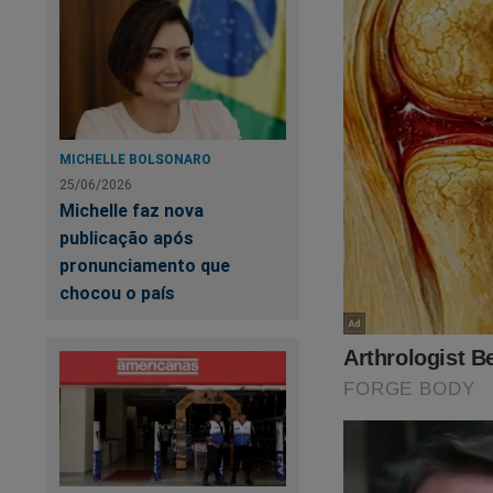
MICHELLE BOLSONARO
25/06/2026
Neste livro, são en
Michelle faz nova
esquerda sempre te
publicação após
adquira esse livro n
pronunciamento que
chocou o país
https://www.conte
verdadeira-face-d...
Vale a pena o inves