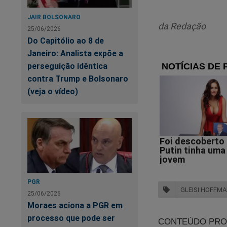
Não vai adiantar. G
JAIR BOLSONARO
da Redação
25/06/2026
Do Capitólio ao 8 de
Janeiro: Analista expõe a
perseguição idêntica
PT
contra Trump e Bolsonaro
(veja o vídeo)
PGR
GLEISI HOFFM
25/06/2026
Moraes aciona a PGR em
processo que pode ser