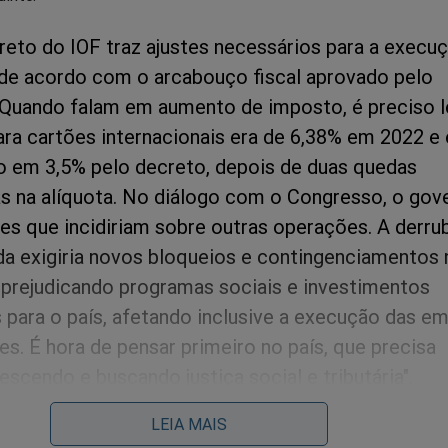
reto do IOF traz ajustes necessários para a execu
e acordo com o arcabouço fiscal aprovado pelo
Quando falam em aumento de imposto, é preciso 
ara cartões internacionais era de 6,38% em 2022 e 
o em 3,5% pelo decreto, depois de duas quedas
s na alíquota. No diálogo com o Congresso, o gov
stes que incidiriam sobre outras operações. A derru
a exigiria novos bloqueios e contingenciamentos 
prejudicando programas sociais e investimentos
 para o país, afetando inclusive a execução das e
s. É hora de pensar primeiro no país, que precisa
escendo e buscando justiça social e tributária".
LEIA MAIS