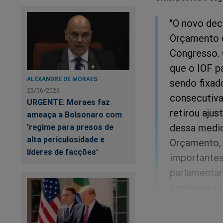
"O novo dec
Orçamento d
Congresso. 
que o IOF p
ALEXANDRE DE MORAES
sendo fixad
25/06/2026
consecutiva
URGENTE: Moraes faz
retirou aju
ameaça a Bolsonaro com
dessa medid
'regime para presos de
alta periculosidade e
Orçamento, 
líderes de facções'
importantes
parlamentare
continuar cr
Bateu o desespero!