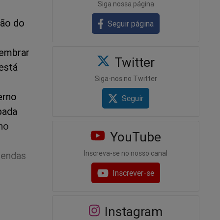
Siga nossa página
ção do
Seguir página
lembrar
Twitter
está
Siga-nos no Twitter
erno
Seguir
bada
no
YouTube
Inscreva-se no nosso canal
mendas
Inscrever-se
Instagram