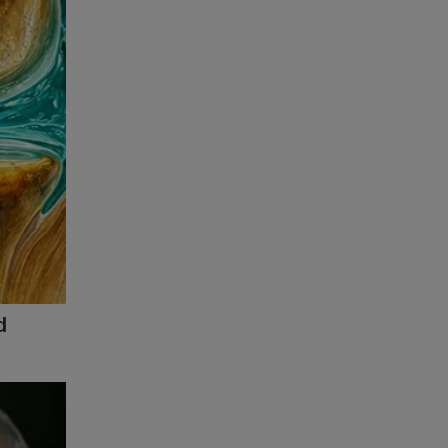
lva que a
empo e
rasil-a-