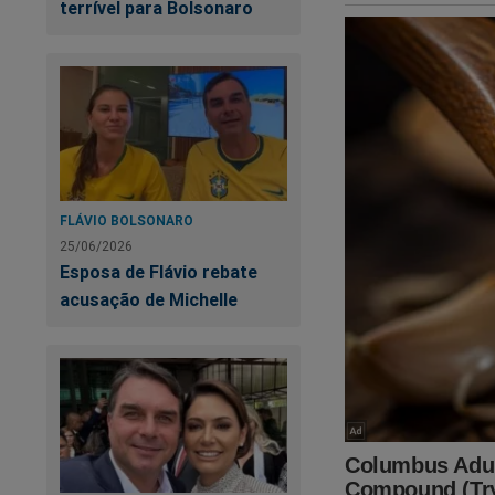
terrível para Bolsonaro
O desespero é geral
Lula expôs sua verd
passado do petista
Brasil - A verdadei
FLÁVIO BOLSONARO
25/06/2026
Esposa de Flávio rebate
acusação de Michelle