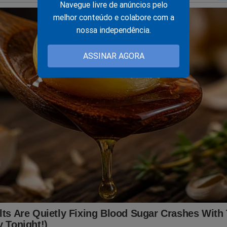
!
Navegue livre de anúncios pelo
melhor conteúdo e colabore com a
adeira face, que sempre tentou esconder. Detalhes e revelações
nossa independência.
 foram expostos no polêmico livro
"O Homem Mais Desonesto
ra face de Luiz Inácio Lula da Silva"
.
Veja a capa:
ASSINAR AGORA