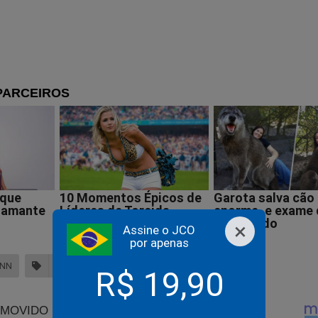
leisi não tem nenhuma credibilidade.
 perde o sono com novo documento sobre o passado de Lu
×
Assine o JCO
por apenas
ANN
IOF
R$ 19,90