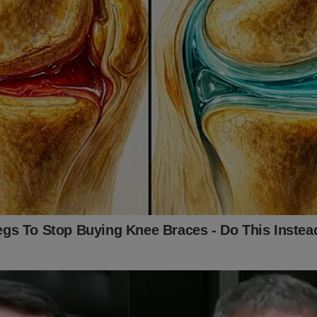
fatizados alguns pontos da vida do petista Luiz Inácio Lula da Si
ntou apagar. Sua derrocada é realidade! Aproveite enquanto é t
o link abaixo:
udoconservador.com.br/products/o-homem-mais-desonesto-do-b
timento!