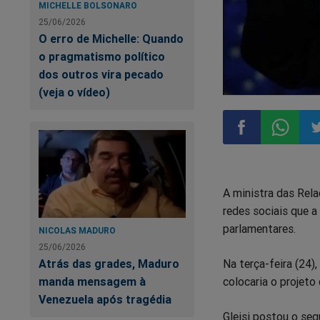
MICHELLE BOLSONARO
25/06/2026
O erro de Michelle: Quando
o pragmatismo político
dos outros vira pecado
(veja o vídeo)
Compartilhar
Compart
Co
A ministra das Rela
no
no
n
redes sociais que 
parlamentares.
Facebook
Whatsa
Tw
NICOLAS MADURO
25/06/2026
Atrás das grades, Maduro
Na terça-feira (24)
manda mensagem à
colocaria o projeto
Venezuela após tragédia
Gleisi postou o seg