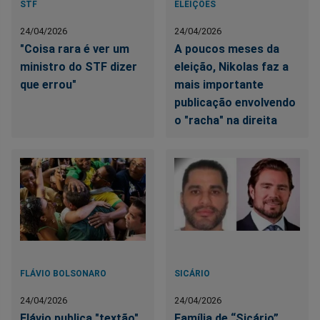
STF
ELEIÇÕES
24/04/2026
24/04/2026
"Coisa rara é ver um
A poucos meses da
ministro do STF dizer
eleição, Nikolas faz a
que errou"
mais importante
publicação envolvendo
o "racha" na direita
FLÁVIO BOLSONARO
SICÁRIO
24/04/2026
24/04/2026
Flávio publica "textão",
Família de “Sicário”