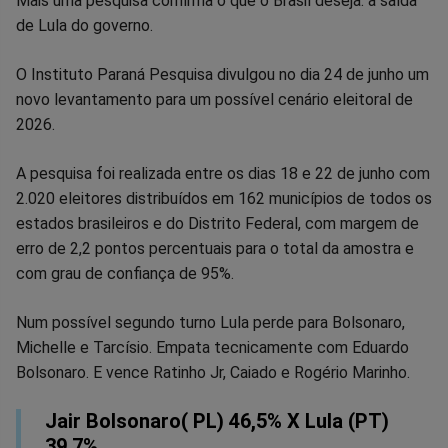
Compartilhar
Compartilhar
Compartilhar
Compartilhar
Compartilhar
Compart
Mais uma pesquisa confirma o que o Brasil deseja: a saída
de Lula do governo.
no
no
no
no
no
no
O Instituto Paraná Pesquisa divulgou no dia 24 de junho um
Facebook
Whatsapp
Twitter
Messenger
Telegram
Gettr
novo levantamento para um possível cenário eleitoral de
2026.
A pesquisa foi realizada entre os dias 18 e 22 de junho com
2.020 eleitores distribuídos em 162 municípios de todos os
estados brasileiros e do Distrito Federal, com margem de
erro de 2,2 pontos percentuais para o total da amostra e
com grau de confiança de 95%.
Num possível segundo turno Lula perde para Bolsonaro,
Michelle e Tarcísio. Empata tecnicamente com Eduardo
Bolsonaro. E vence Ratinho Jr, Caiado e Rogério Marinho.
Jair Bolsonaro( PL) 46,5% X Lula (PT)
39,7%.