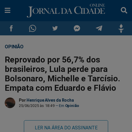
OPINIÃO
Compartilhar
Compartilhar
Compartilhar
Compartilhar
Compartilhar
Compar
Reprovado por 56,7% dos
no
no
no
no
no
no
brasileiros, Lula perde para
Bolsonaro, Michelle e Tarcísio.
Facebook
Whatsapp
Twitter
Messenger
Telegram
Gettr
Empata com Eduardo e Flávio
Por
Henrique Alves da Rocha
25/06/2025 às 18:49
Opinião
LER NA ÁREA DO ASSINANTE