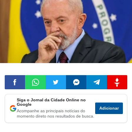
Siga o Jornal da Cidade Online no
Compartilhar
Compartilhar
Compartilhar
Compartilhar
Compartilhar
Compart
Google
Adicionar
Acompanhe as principais notícias do
no
no
no
no
no
no
momento direto nos resultados de busca.
Facebook
Whatsapp
Twitter
Messenger
Telegram
Gettr