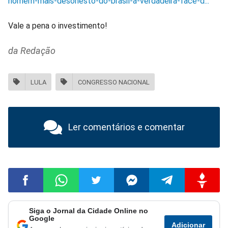
homem-mais-desonesto-do-brasil-a-verdadeira-face-d...
Vale a pena o investimento!
da Redação
LULA
CONGRESSO NACIONAL
Ler comentários e comentar
Siga o Jornal da Cidade Online no
Compartilhar
Compartilhar
Compartilhar
Compartilhar
Compartilhar
Compart
Google
Adicionar