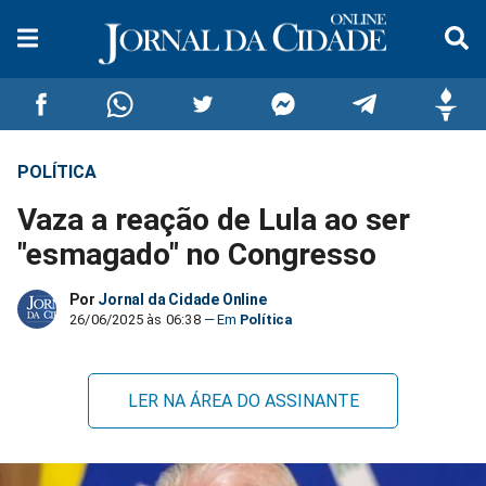
POLÍTICA
Compartilhar
Compartilhar
Compartilhar
Compartilhar
Compartilhar
Compar
Vaza a reação de Lula ao ser
no
no
no
no
no
no
"esmagado" no Congresso
Facebook
Whatsapp
Twitter
Messenger
Telegram
Gettr
Por
Jornal da Cidade Online
26/06/2025 às 06:38
Política
LER NA ÁREA DO ASSINANTE