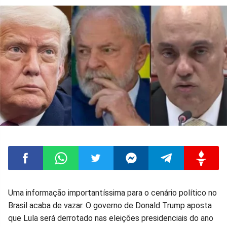
Compartilhar
Compartilhar
Compartilhar
Compartilhar
Compartilhar
Compart
Uma informação importantíssima para o cenário político no
Brasil acaba de vazar. O governo de Donald Trump aposta
no
no
no
no
no
no
que Lula será derrotado nas eleições presidenciais do ano