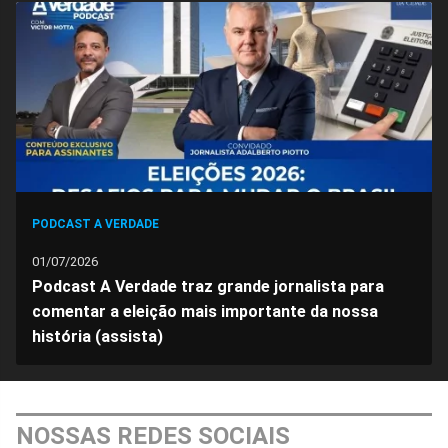
no
no
no
no
no
no
Facebook
Whatsapp
Twitter
Messenger
Telegram
Gettr
PODCAST A VERDADE
01/07/2026
Podcast A Verdade traz grande jornalista para
comentar a eleição mais importante da nossa
história (assista)
NOSSAS REDES SOCIAIS