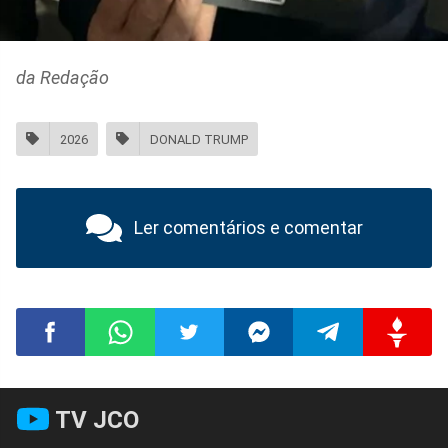
da Redação
2026
DONALD TRUMP
Ler comentários e comentar
Compartilhar
Compartilhar
Compartilhar
Compartilhar
Compartilhar
Compart
TV JCO