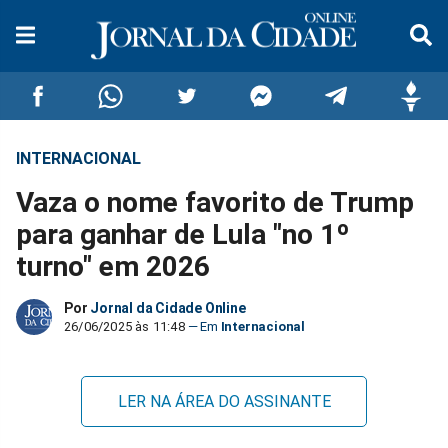
INTERNACIONAL
Compartilhar
Compartilhar
Compartilhar
Compartilhar
Compartilhar
Compar
Vaza o nome favorito de Trump
no
no
no
no
no
no
para ganhar de Lula "no 1º
turno" em 2026
Facebook
Whatsapp
Twitter
Messenger
Telegram
Gettr
Por
Jornal da Cidade Online
26/06/2025 às 11:48
Internacional
LER NA ÁREA DO ASSINANTE