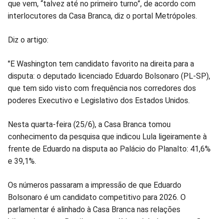
que vem, “talvez até no primeiro turno”, de acordo com
Facebook
Whatsapp
Twitter
Messenger
Telegram
Gettr
interlocutores da Casa Branca, diz o portal Metrópoles.
Diz o artigo:
"E Washington tem candidato favorito na direita para a
disputa: o deputado licenciado Eduardo Bolsonaro (PL-SP),
que tem sido visto com frequência nos corredores dos
poderes Executivo e Legislativo dos Estados Unidos.
Nesta quarta-feira (25/6), a Casa Branca tomou
conhecimento da pesquisa que indicou Lula ligeiramente à
frente de Eduardo na disputa ao Palácio do Planalto: 41,6%
e 39,1%.
Os números passaram a impressão de que Eduardo
Bolsonaro é um candidato competitivo para 2026. O
parlamentar é alinhado à Casa Branca nas relações