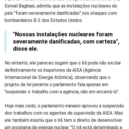
Esmail Baghaei, admitiu que as instalações nucleares do
no
no
no
no
no
no
país "foram severamente danificadas" nos ataques com
bombardeiros B-2 dos Estados Unidos.
Facebook
Whatsapp
Twitter
Messenger
Telegram
Gettr
"Nossas instalações nucleares foram
severamente danificadas, com certeza",
disse ele.
No entanto, ele pareceu sugerir que o lrã pode não excluir
definitivamente os inspetores da AIEA (Agência
Internacional de Energia Atômica), observando que o
projeto de lei perante o parlamento fala apenas em
"suspender o trabalho com a agência, não em encerrá-lo".
Hoje mais cedo, o parlamento iraniano aprovou a suspensão
dos trabalhos com os agentes de supervisão da AIEA. Mas
ele também insistiu que o lrã tem o direito de desenvolver
um programa de energia nuclear. "O Irã está determinado a