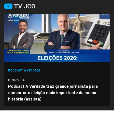
Compartilhar
Compartilhar
Compartilhar
Compartilhar
Compartilhar
Compart
TV JCO
no
no
no
no
no
no
Facebook
Whatsapp
Twitter
Messenger
Telegram
Gettr
PODCAST A VERDADE
01/07/2026
Podcast A Verdade traz grande jornalista para
comentar a eleição mais importante da nossa
história (assista)