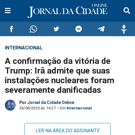
INTERNACIONAL
Compartilhar
Compartilhar
Compartilhar
Compartilhar
Compartilhar
Compar
A confirmação da vitória de
no
no
no
no
no
no
Trump: Irã admite que suas
instalações nucleares foram
Facebook
Whatsapp
Twitter
Messenger
Telegram
Gettr
severamente danificadas
Por
Jornal da Cidade Online
26/06/2025 às 14:27
Internacional
LER NA ÁREA DO ASSINANTE