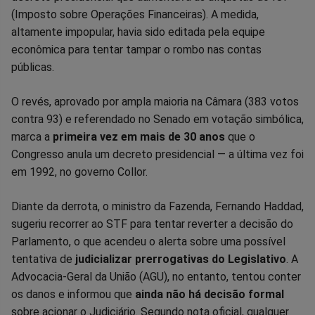
Facebook
Whatsapp
Twitter
Messenger
Telegram
Gettr
(Imposto sobre Operações Financeiras). A medida,
altamente impopular, havia sido editada pela equipe
econômica para tentar tampar o rombo nas contas
públicas.
O revés, aprovado por ampla maioria na Câmara (383 votos
contra 93) e referendado no Senado em votação simbólica,
marca a
primeira vez em mais de 30 anos
que o
Congresso anula um decreto presidencial — a última vez foi
em 1992, no governo Collor.
Diante da derrota, o ministro da Fazenda, Fernando Haddad,
sugeriu recorrer ao STF para tentar reverter a decisão do
Parlamento, o que acendeu o alerta sobre uma possível
tentativa de
judicializar prerrogativas do Legislativo
. A
Advocacia-Geral da União (AGU), no entanto, tentou conter
os danos e informou que
ainda não há decisão formal
sobre acionar o Judiciário. Segundo nota oficial, qualquer