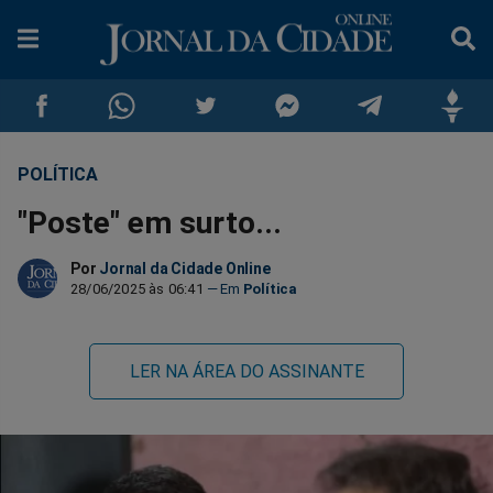
POLÍTICA
Compartilhar
Compartilhar
Compartilhar
Compartilhar
Compartilhar
Compar
"Poste" em surto...
no
no
no
no
no
no
Por
Jornal da Cidade Online
Facebook
Whatsapp
Twitter
Messenger
Telegram
Gettr
28/06/2025 às 06:41
Política
LER NA ÁREA DO ASSINANTE