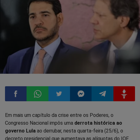
Compartilhar
Compartilhar
Compartilhar
Compartilhar
Compartilhar
Compart
Em mais um capítulo da crise entre os Poderes, o
Congresso Nacional impôs uma
derrota histórica ao
no
no
no
no
no
no
governo Lula
ao derrubar, nesta quarta-feira (25/6), o
decreto presidencial que aumentava as alíquotas do IOF