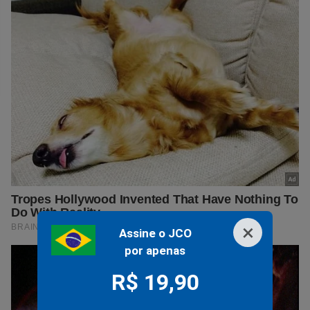
×
Assine o JCO
por apenas
R$ 19,90