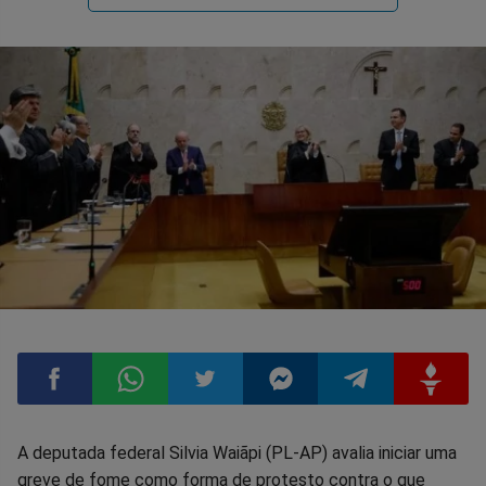
Compartilhar
Compartilhar
Compartilhar
Compartilhar
Compartilhar
Compart
A deputada federal Silvia Waiãpi (PL-AP) avalia iniciar uma
greve de fome como forma de protesto contra o que