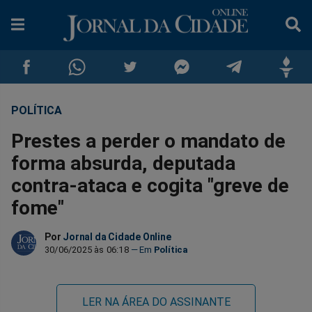
POLÍTICA
Compartilhar
Compartilhar
Compartilhar
Compartilhar
Compartilhar
Compar
Prestes a perder o mandato de
no
no
no
no
no
no
forma absurda, deputada
contra-ataca e cogita "greve de
Facebook
Whatsapp
Twitter
Messenger
Telegram
Gettr
fome"
Por
Jornal da Cidade Online
30/06/2025 às 06:18
Política
LER NA ÁREA DO ASSINANTE