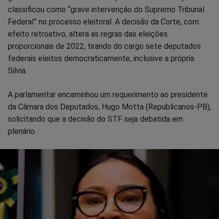
no
no
no
no
no
no
classificou como “grave intervenção do Supremo Tribunal
Federal” no processo eleitoral. A decisão da Corte, com
Facebook
Whatsapp
Twitter
Messenger
Telegram
Gettr
efeito retroativo, altera as regras das eleições
proporcionais de 2022, tirando do cargo sete deputados
federais eleitos democraticamente, inclusive a própria
Silvia.
A parlamentar encaminhou um requerimento ao presidente
da Câmara dos Deputados, Hugo Motta (Republicanos-PB),
solicitando que a decisão do STF seja debatida em
plenário.