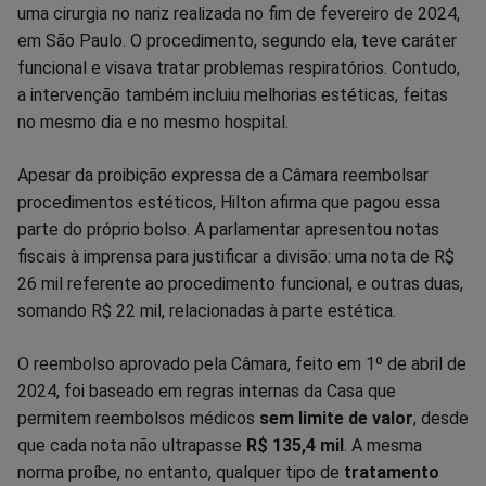
no
no
no
no
no
no
uma cirurgia no nariz realizada no fim de fevereiro de 2024,
em São Paulo. O procedimento, segundo ela, teve caráter
Facebook
Whatsapp
Twitter
Messenger
Telegram
Gettr
funcional e visava tratar problemas respiratórios. Contudo,
a intervenção também incluiu melhorias estéticas, feitas
no mesmo dia e no mesmo hospital.
Apesar da proibição expressa de a Câmara reembolsar
procedimentos estéticos, Hilton afirma que pagou essa
parte do próprio bolso. A parlamentar apresentou notas
fiscais à imprensa para justificar a divisão: uma nota de R$
26 mil referente ao procedimento funcional, e outras duas,
somando R$ 22 mil, relacionadas à parte estética.
O reembolso aprovado pela Câmara, feito em 1º de abril de
2024, foi baseado em regras internas da Casa que
permitem reembolsos médicos
sem limite de valor
, desde
que cada nota não ultrapasse
R$ 135,4 mil
. A mesma
norma proíbe, no entanto, qualquer tipo de
tratamento