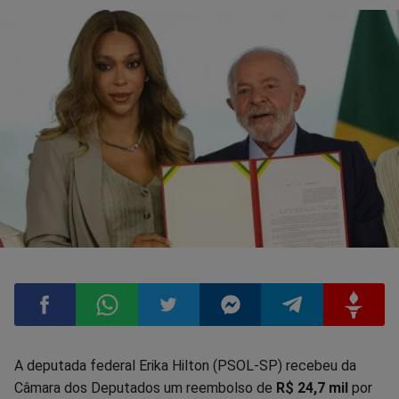
Compartilhar
Compartilhar
Compartilhar
Compartilhar
Compartilhar
Compart
A deputada federal Erika Hilton (PSOL-SP) recebeu da
Câmara dos Deputados um reembolso de
R$ 24,7 mil
por