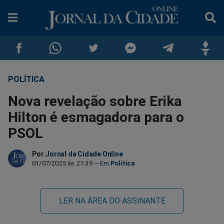
POLÍTICA
Compartilhar
Compartilhar
Compartilhar
Compartilhar
Compartilhar
Compar
Nova revelação sobre Erika
no
no
no
no
no
no
Hilton é esmagadora para o
PSOL
Facebook
Whatsapp
Twitter
Messenger
Telegram
Gettr
Por
Jornal da Cidade Online
01/07/2025 às 21:39
Política
LER NA ÁREA DO ASSINANTE