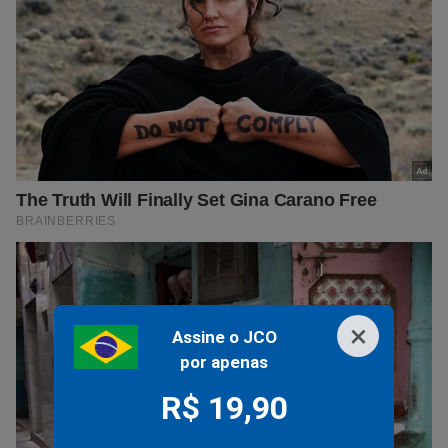
×
Assine o JCO
por apenas
R$ 19,90