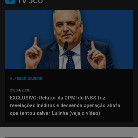
TV JCO
no
no
no
no
no
no
Facebook
Whatsapp
Twitter
Messenger
Telegram
Gettr
ALFREDO GASPAR
23/04/2026
EXCLUSIVO: Relator da CPMI do INSS faz
revelações inéditas e desvenda operação abafa
que tentou salvar Lulinha (veja o vídeo)