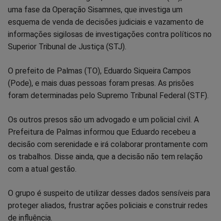
uma fase da Operação Sisamnes, que investiga um
no
no
no
no
no
no
esquema de venda de decisões judiciais e vazamento de
informações sigilosas de investigações contra políticos no
Facebook
Whatsapp
Twitter
Messenger
Telegram
Gettr
Superior Tribunal de Justiça (STJ).
O prefeito de Palmas (TO), Eduardo Siqueira Campos
(Pode), e mais duas pessoas foram presas. As prisões
foram determinadas pelo Supremo Tribunal Federal (STF).
Os outros presos são um advogado e um policial civil. A
Prefeitura de Palmas informou que Eduardo recebeu a
decisão com serenidade e irá colaborar prontamente com
os trabalhos. Disse ainda, que a decisão não tem relação
com a atual gestão.
O grupo é suspeito de utilizar desses dados sensíveis para
proteger aliados, frustrar ações policiais e construir redes
de influência.