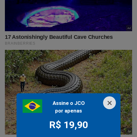
×
Assine o JCO
por apenas
R$ 19,90