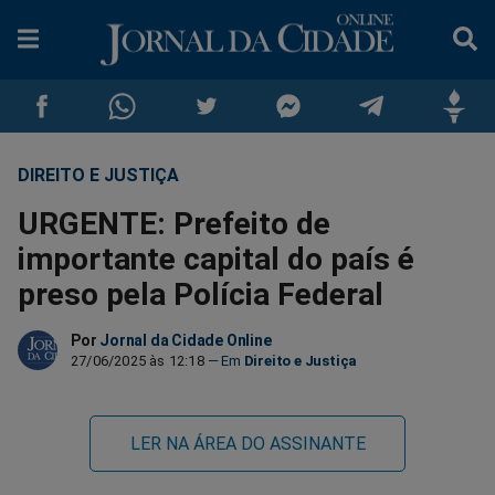
DIREITO E JUSTIÇA
Compartilhar
Compartilhar
Compartilhar
Compartilhar
Compartilhar
Compar
URGENTE: Prefeito de
no
no
no
no
no
no
importante capital do país é
preso pela Polícia Federal
Facebook
Whatsapp
Twitter
Messenger
Telegram
Gettr
Por
Jornal da Cidade Online
27/06/2025 às 12:18
Direito e Justiça
LER NA ÁREA DO ASSINANTE