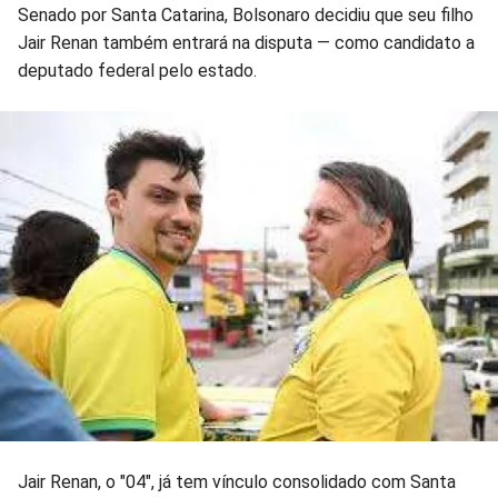
Senado por Santa Catarina, Bolsonaro decidiu que seu filho
Facebook
Whatsapp
Twitter
Messenger
Telegram
Gettr
Jair Renan também entrará na disputa — como candidato a
deputado federal pelo estado.
Jair Renan, o "04", já tem vínculo consolidado com Santa