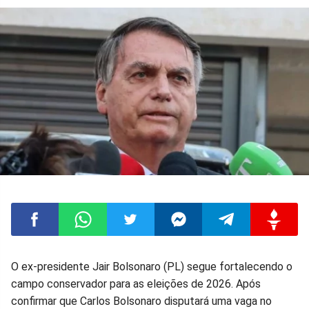
Compartilhar
Compartilhar
Compartilhar
Compartilhar
Compartilhar
Compart
O ex-presidente Jair Bolsonaro (PL) segue fortalecendo o
campo conservador para as eleições de 2026. Após
no
no
no
no
no
no
confirmar que Carlos Bolsonaro disputará uma vaga no