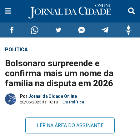
POLÍTICA
Compartilhar
Compartilhar
Compartilhar
Compartilhar
Compartilhar
Compar
Bolsonaro surpreende e
no
no
no
no
no
no
confirma mais um nome da
família na disputa em 2026
Facebook
Whatsapp
Twitter
Messenger
Telegram
Gettr
Por
Jornal da Cidade Online
28/06/2025 às 10:18
Política
LER NA ÁREA DO ASSINANTE