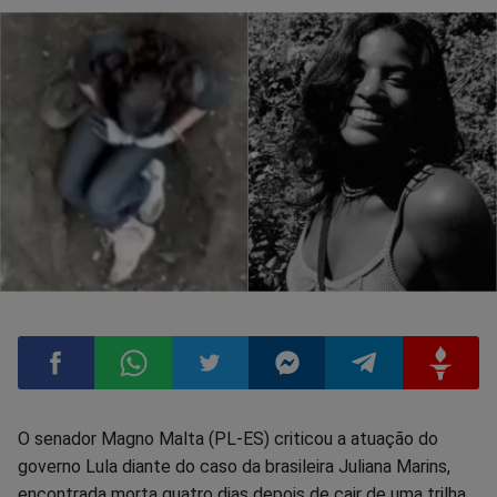
Compartilhar
Compartilhar
Compartilhar
Compartilhar
Compartilhar
Compart
O senador Magno Malta (PL-ES) criticou a atuação do
governo Lula diante do caso da brasileira Juliana Marins,
no
no
no
no
no
no
encontrada morta quatro dias depois de cair de uma trilha