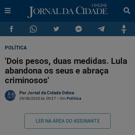
POLÍTICA
Compartilhar
Compartilhar
Compartilhar
Compartilhar
Compartilhar
Compar
'Dois pesos, duas medidas. Lula
no
no
no
no
no
no
abandona os seus e abraça
criminosos'
Facebook
Whatsapp
Twitter
Messenger
Telegram
Gettr
Por
Jornal da Cidade Online
29/06/2025 às 09:37
Política
LER NA ÁREA DO ASSINANTE