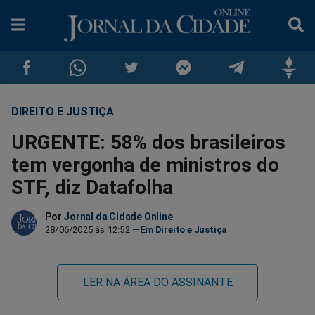
DIREITO E JUSTIÇA
Compartilhar
Compartilhar
Compartilhar
Compartilhar
Compartilhar
Compar
URGENTE: 58% dos brasileiros
no
no
no
no
no
no
tem vergonha de ministros do
STF, diz Datafolha
Facebook
Whatsapp
Twitter
Messenger
Telegram
Gettr
Por
Jornal da Cidade Online
28/06/2025 às 12:52
Direito e Justiça
LER NA ÁREA DO ASSINANTE