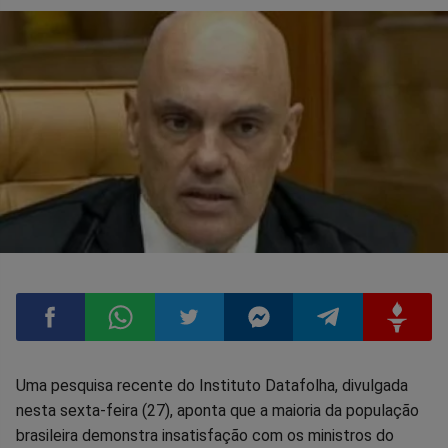
Compartilhar
Compartilhar
Compartilhar
Compartilhar
Compartilhar
Compart
Uma pesquisa recente do Instituto Datafolha, divulgada
nesta sexta-feira (27), aponta que a maioria da população
no
no
no
no
no
no
brasileira demonstra insatisfação com os ministros do