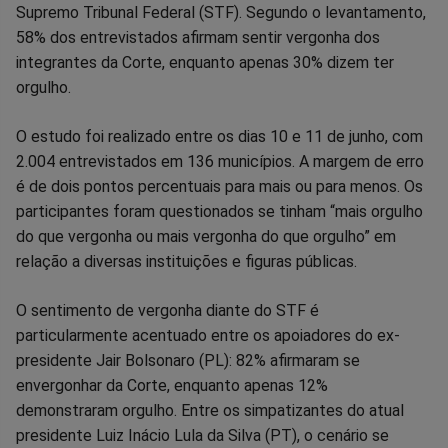
Supremo Tribunal Federal (STF). Segundo o levantamento,
Facebook
Whatsapp
Twitter
Messenger
Telegram
Gettr
58% dos entrevistados afirmam sentir vergonha dos
integrantes da Corte, enquanto apenas 30% dizem ter
orgulho.
O estudo foi realizado entre os dias 10 e 11 de junho, com
2.004 entrevistados em 136 municípios. A margem de erro
é de dois pontos percentuais para mais ou para menos. Os
participantes foram questionados se tinham “mais orgulho
do que vergonha ou mais vergonha do que orgulho” em
relação a diversas instituições e figuras públicas.
O sentimento de vergonha diante do STF é
particularmente acentuado entre os apoiadores do ex-
presidente Jair Bolsonaro (PL): 82% afirmaram se
envergonhar da Corte, enquanto apenas 12%
demonstraram orgulho. Entre os simpatizantes do atual
presidente Luiz Inácio Lula da Silva (PT), o cenário se