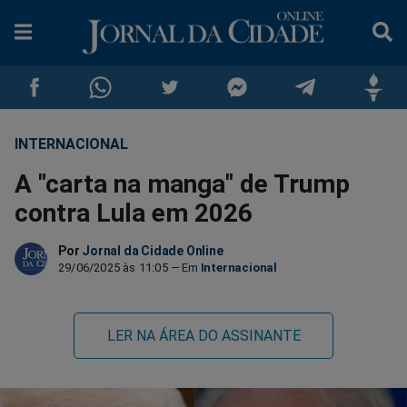
INTERNACIONAL
Compartilhar
Compartilhar
Compartilhar
Compartilhar
Compartilhar
Compar
A "carta na manga" de Trump
no
no
no
no
no
no
contra Lula em 2026
Facebook
Whatsapp
Twitter
Messenger
Telegram
Gettr
Por
Jornal da Cidade Online
29/06/2025 às 11:05
Internacional
LER NA ÁREA DO ASSINANTE