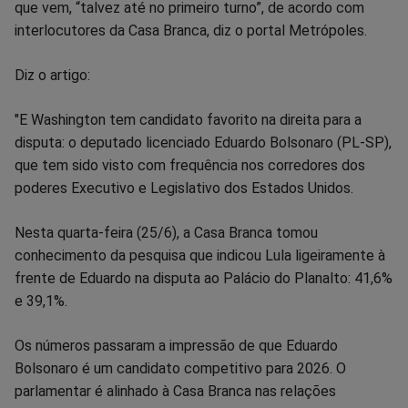
que vem, “talvez até no primeiro turno”, de acordo com
Facebook
Whatsapp
Twitter
Messenger
Telegram
Gettr
interlocutores da Casa Branca, diz o portal Metrópoles.
Diz o artigo:
"E Washington tem candidato favorito na direita para a
disputa: o deputado licenciado Eduardo Bolsonaro (PL-SP),
que tem sido visto com frequência nos corredores dos
poderes Executivo e Legislativo dos Estados Unidos.
Nesta quarta-feira (25/6), a Casa Branca tomou
conhecimento da pesquisa que indicou Lula ligeiramente à
frente de Eduardo na disputa ao Palácio do Planalto: 41,6%
e 39,1%.
Os números passaram a impressão de que Eduardo
Bolsonaro é um candidato competitivo para 2026. O
parlamentar é alinhado à Casa Branca nas relações