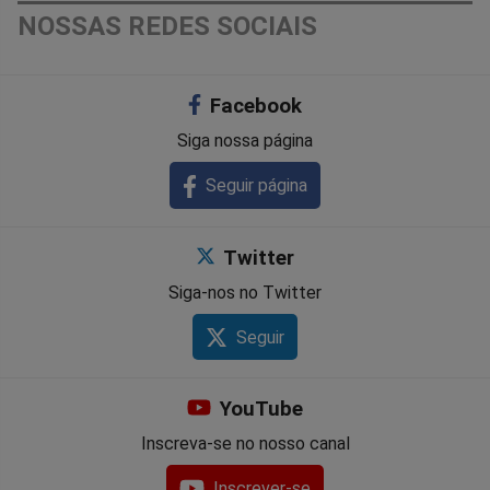
Compartilhar
Compartilhar
Compartilhar
Compartilhar
Compartilhar
Compart
NOSSAS REDES SOCIAIS
no
no
no
no
no
no
Facebook
Facebook
Whatsapp
Twitter
Messenger
Telegram
Gettr
Siga nossa página
Seguir página
Twitter
Siga-nos no Twitter
Seguir
YouTube
Inscreva-se no nosso canal
Inscrever-se