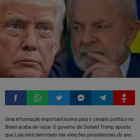
Compartilhar
Compartilhar
Compartilhar
Compartilhar
Compartilhar
Compart
Uma informação importantíssima para o cenário político no
Brasil acaba de vazar. O governo de Donald Trump aposta
no
no
no
no
no
no
que Lula será derrotado nas eleições presidenciais do ano