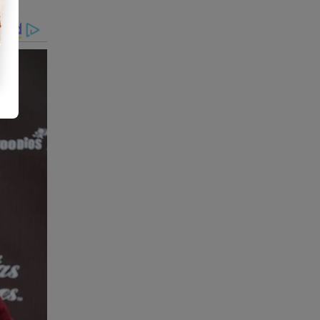
 do
 do