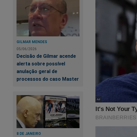
GILMAR MENDES
05/06/2026
Decisão de Gilmar acende
alerta sobre possível
anulação geral de
processos do caso Master
Neste livro, são en
esquerda sempre te
adquira esse livro n
https://www.conte
verdadeira-face-d...
8 DE JANEIRO