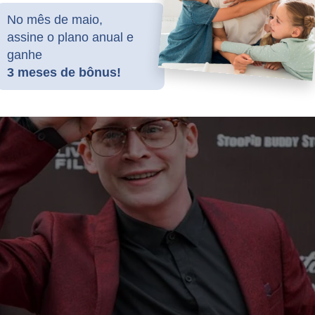
No mês de maio,
assine o plano anual e
ganhe
3 meses de bônus!
!
adeira face, que sempre tentou esconder. Detalhes e revelações
 foram expostos no polêmico livro
"O Homem Mais Desonesto
ra face de Luiz Inácio Lula da Silva"
.
Veja a capa: