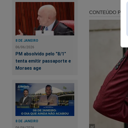
O desespero é geral
8 DE JANEIRO
06/06/2026
Lula expôs sua verd
PM absolvido pelo "8/1"
passado do petista
tenta emitir passaporte e
Brasil - A verdadei
Moraes age
8 DE JANEIRO
06/06/2026