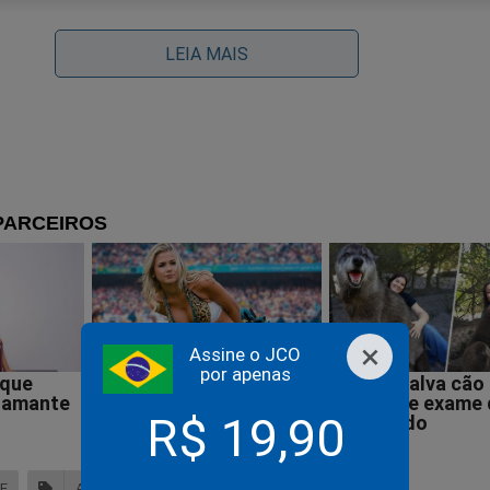
LEIA MAIS
×
rael impõe mais uma significativa perda para o terrorismo 
Assine o JCO
por apenas
undo
R$ 19,90
E
ARARI