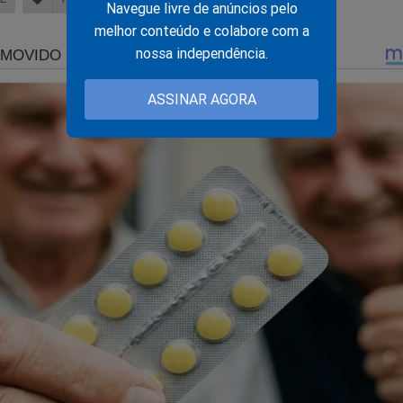
Navegue livre de anúncios pelo
melhor conteúdo e colabore com a
nossa independência.
ASSINAR AGORA
areações incomodam o STF e expõem algo perturbador pa
rte
ndenado, Léo Lins volta ao palco, faz piada sobre o câncer
eta Gil e causa nova polêmica