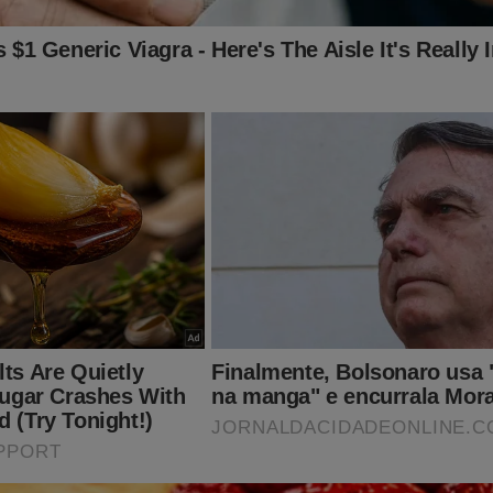
, tem visto as movimentações internacionais que podem atingir 
s? O próprio JCO já foi vítima da perseguição e censura imposta
astador! Sobrevivemos graças a ajuda de nossos assinantes e parc
rtelecer a nossa batalha, considere se tornar um
assinante,
o qu
r o primeiro
PODCAST
conservador do Brasil e ter acesso exclus
 A Verdade, onde os "assuntos proibidos" no Brasil são revelado
nk:
https://assinante.jornaldacidadeonline.com.br/apresentacao
ê apoiar o JCO é comprando um livro! Temos muitas opções! Ne
ão imperdível está disponível exclusivamente para os leitores
obre o STF, Lula e as eleições 2022) por apenas R$ 69,90. Basta 