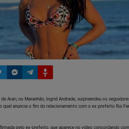
ilhar
mpartilhar
Compartilhar
Compartilhar
Compartilhar
de Arari, no Maranhão, Ingrid Andrade, surpreendeu os seguidore
o
no
no
no
o qual anuncia o fim do relacionamento com o ex-prefeito Rui F
pp
itter
Messenger
Telegram
Gettr
nfirmada pelo ex-prefeito, que aparece no vídeo concordando com