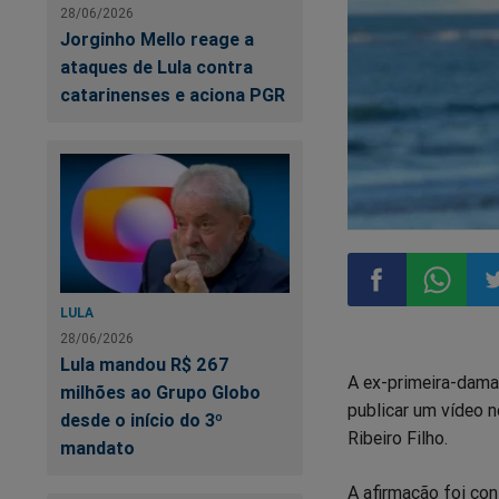
28/06/2026
Jorginho Mello reage a
ataques de Lula contra
catarinenses e aciona PGR
LULA
Compartilhar
Compart
Co
28/06/2026
Lula mandou R$ 267
A ex-primeira-dama 
no
no
n
milhões ao Grupo Globo
publicar um vídeo n
desde o início do 3º
Ribeiro Filho.
Facebook
Whatsa
Tw
mandato
A afirmação foi co