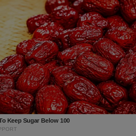
.br/
 já conhece os livros: