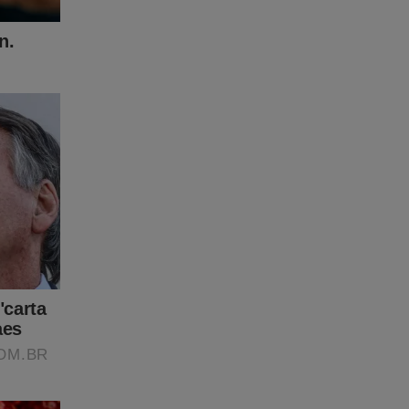
o ministro
 pelo
eiros
e lhe dará
ivo ao
s. Para
ste
 do JCO.
clicar no