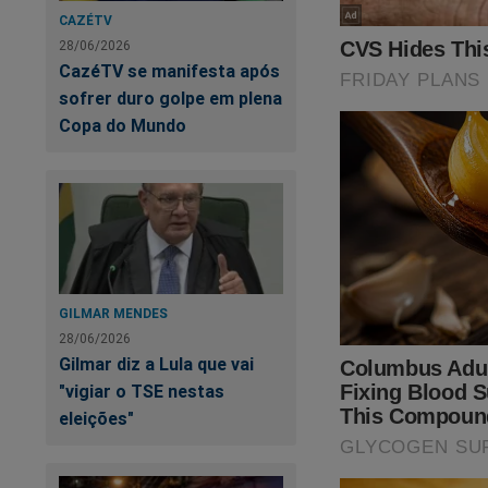
CAZÉTV
28/06/2026
CazéTV se manifesta após
sofrer duro golpe em plena
Copa do Mundo
Você, leitor do JCO
Alexandre de Morae
judiciário. Foi dev
comerciais. Para fo
o direito de assisti
conteúdo da Revista
assinar, clique no li
GILMAR MENDES
28/06/2026
Outra forma de voc
Gilmar diz a Lula que vai
momento uma promoç
"vigiar o TSE nestas
São
TRÊS livros
(s
eleições"
link abaixo: