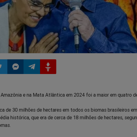
ilhar
mpartilhar
Compartilhar
Compartilhar
Compartilhar
 Amazônia e na Mata Atlântica em 2024 foi a maior em quatro d
o
no
no
no
rca de 30 milhões de hectares em todos os biomas brasileiros e
pp
itter
Messenger
Telegram
Gettr
dia histórica, que era de cerca de 18 milhões de hectares, segu
omas.