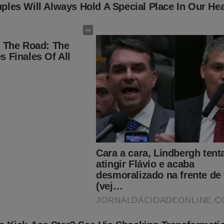
!
adeira face, que sempre tentou esconder. Detalhes e revelações
 foram expostos no polêmico livro
"O Homem Mais Desonesto
ra face de Luiz Inácio Lula da Silva"
.
Veja a capa: