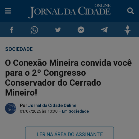
SOCIEDADE
Compartilhar
Compartilhar
Compartilhar
Compartilhar
Compartilhar
Compar
O Conexão Mineira convida você
no
no
no
no
no
no
para o 2º Congresso
Conservador do Cerrado
Facebook
Whatsapp
Twitter
Messenger
Telegram
Gettr
Mineiro!
Por
Jornal da Cidade Online
01/07/2025 às 10:30
Sociedade
LER NA ÁREA DO ASSINANTE