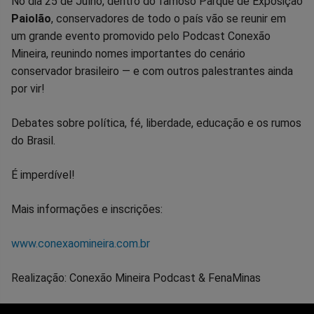
no
no
no
no
no
no
No dia 25 de Julho, dentro do famoso Parque de Exposição
Paiolão
, conservadores de todo o país vão se reunir em
Facebook
Whatsapp
Twitter
Messenger
Telegram
Gettr
um grande evento promovido pelo Podcast Conexão
Mineira, reunindo nomes importantes do cenário
conservador brasileiro — e com outros palestrantes ainda
por vir!
Debates sobre política, fé, liberdade, educação e os rumos
do Brasil.
É imperdível!
Mais informações e inscrições:
www.conexaomineira.com.br
Realização: Conexão Mineira Podcast & FenaMinas