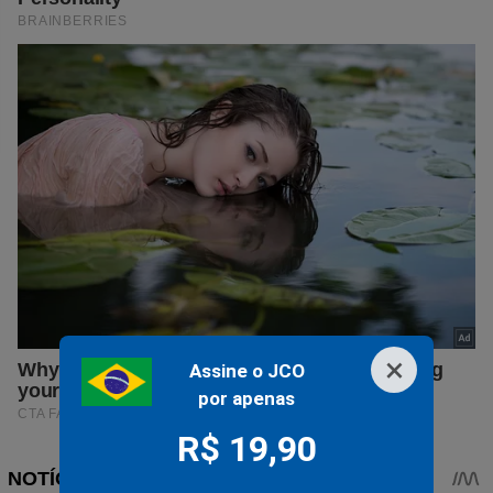
×
Assine o JCO
por apenas
R$ 19,90