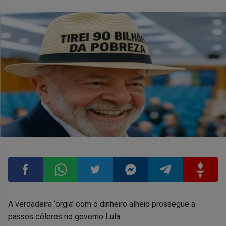
Compartilhar
Compartilhar
Compartilhar
Compartilhar
Compartilhar
Compart
A verdadeira ‘orgia’ com o dinheiro alheio prossegue a
passos céleres no governo Lula.