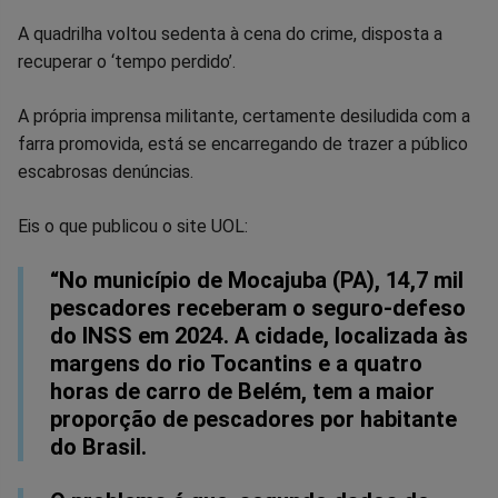
no
no
no
no
no
no
A quadrilha voltou sedenta à cena do crime, disposta a
Facebook
Whatsapp
Twitter
Messenger
Telegram
Gettr
recuperar o ‘tempo perdido’.
A própria imprensa militante, certamente desiludida com a
farra promovida, está se encarregando de trazer a público
escabrosas denúncias.
Eis o que publicou o site UOL:
“No município de Mocajuba (PA), 14,7 mil
pescadores receberam o seguro-defeso
do INSS em 2024. A cidade, localizada às
margens do rio Tocantins e a quatro
horas de carro de Belém, tem a maior
proporção de pescadores por habitante
do Brasil.