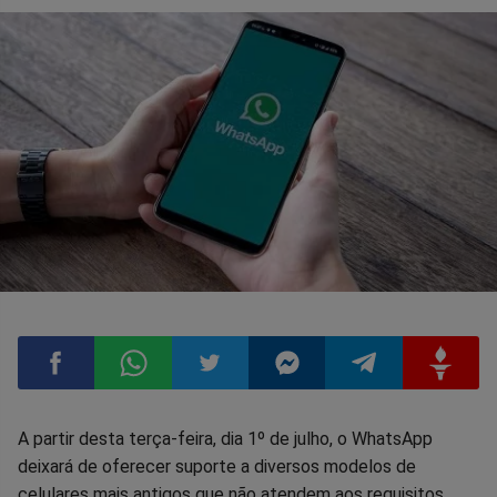
Compartilhar
Compartilhar
Compartilhar
Compartilhar
Compartilhar
Compart
A partir desta terça-feira, dia 1º de julho, o WhatsApp
deixará de oferecer suporte a diversos modelos de
no
no
no
no
no
no
celulares mais antigos que não atendem aos requisitos