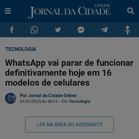
TECNOLOGIA
Compartilhar
Compartilhar
Compartilhar
Compartilhar
Compartilhar
Compar
WhatsApp vai parar de funcionar
no
no
no
no
no
no
definitivamente hoje em 16
modelos de celulares
Facebook
Whatsapp
Twitter
Messenger
Telegram
Gettr
Por
Jornal da Cidade Online
01/07/2025 às 08:35
Tecnologia
LER NA ÁREA DO ASSINANTE