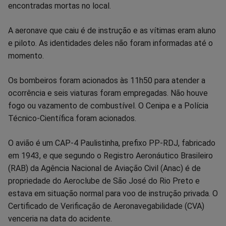
Facebook
Whatsapp
Twitter
Messenger
Telegram
Gettr
encontradas mortas no local.
A aeronave que caiu é de instrução e as vítimas eram aluno
e piloto. As identidades deles não foram informadas até o
momento.
Os bombeiros foram acionados às 11h50 para atender a
ocorrência e seis viaturas foram empregadas. Não houve
fogo ou vazamento de combustível. O Cenipa e a Polícia
Técnico-Científica foram acionados.
O avião é um CAP-4 Paulistinha, prefixo PP-RDJ, fabricado
em 1943, e que segundo o Registro Aeronáutico Brasileiro
(RAB) da Agência Nacional de Aviação Civil (Anac) é de
propriedade do Aeroclube de São José do Rio Preto e
estava em situação normal para voo de instrução privada. O
Certificado de Verificação de Aeronavegabilidade (CVA)
venceria na data do acidente.