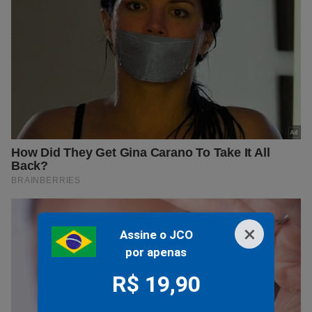
×
Assine o JCO
por apenas
R$ 19,90