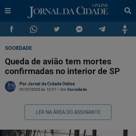
SOCIEDADE
Compartilhar
Compartilhar
Compartilhar
Compartilhar
Compartilhar
Compar
Queda de avião tem mortes
no
no
no
no
no
no
confirmadas no interior de SP
Facebook
Whatsapp
Twitter
Messenger
Telegram
Gettr
Por
Jornal da Cidade Online
01/07/2025 às 13:37
Sociedade
LER NA ÁREA DO ASSINANTE