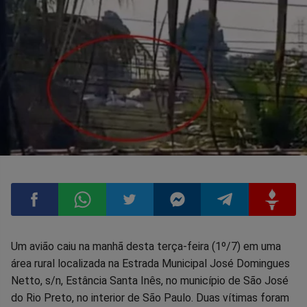
Compartilhar
Compartilhar
Compartilhar
Compartilhar
Compartilhar
Compart
Um avião caiu na manhã desta terça-feira (1º/7) em uma
área rural localizada na Estrada Municipal José Domingues
no
no
no
no
no
no
Netto, s/n, Estância Santa Inês, no município de São José
do Rio Preto, no interior de São Paulo. Duas vítimas foram