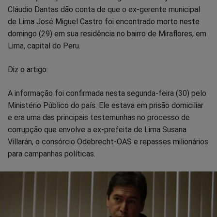
Cláudio Dantas dão conta de que o ex-gerente municipal
no
no
no
no
no
no
de Lima José Miguel Castro foi encontrado morto neste
domingo (29) em sua residência no bairro de Miraflores, em
Facebook
Whatsapp
Twitter
Messenger
Telegram
Gettr
Lima, capital do Peru.
Diz o artigo:
A informação foi confirmada nesta segunda-feira (30) pelo
Ministério Público do país. Ele estava em prisão domiciliar
e era uma das principais testemunhas no processo de
corrupção que envolve a ex-prefeita de Lima Susana
Villarán, o consórcio Odebrecht-OAS e repasses milionários
para campanhas políticas.