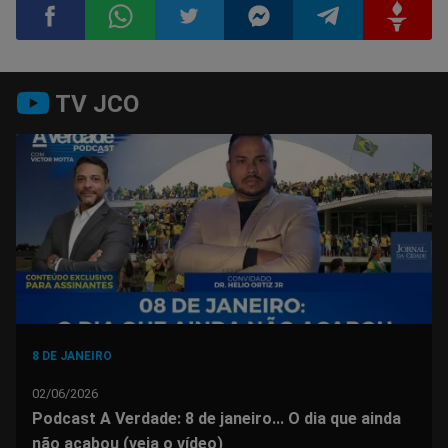
Compartilhar
Compartilhar
Compartilhar
Compartilhar
Compartilhar
Compart
TV JCO
no
no
no
no
no
no
Facebook
Whatsapp
Twitter
Messenger
Telegram
Gettr
8 DE JANEIRO
02/06/2026
Podcast A Verdade: 8 de janeiro... O dia que ainda
não acabou (veja o vídeo)