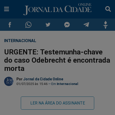
INTERNACIONAL
Compartilhar
Compartilhar
Compartilhar
Compartilhar
Compartilhar
Compar
URGENTE: Testemunha-chave
no
no
no
no
no
no
do caso Odebrecht é encontrada
morta
Facebook
Whatsapp
Twitter
Messenger
Telegram
Gettr
Por
Jornal da Cidade Online
01/07/2025 às 15:46
Internacional
LER NA ÁREA DO ASSINANTE