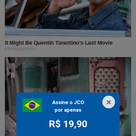
×
Assine o JCO
por apenas
R$ 19,90