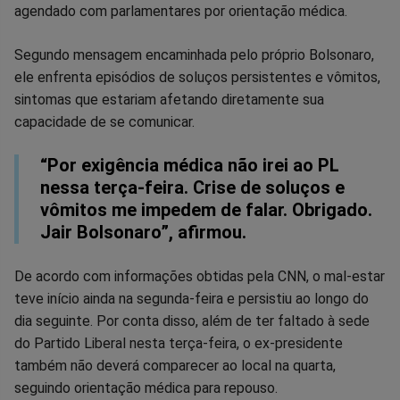
no
no
no
no
no
no
agendado com parlamentares por orientação médica.
Facebook
Whatsapp
Twitter
Messenger
Telegram
Gettr
Segundo mensagem encaminhada pelo próprio Bolsonaro,
ele enfrenta episódios de soluços persistentes e vômitos,
sintomas que estariam afetando diretamente sua
capacidade de se comunicar.
“Por exigência médica não irei ao PL
nessa terça-feira. Crise de soluços e
vômitos me impedem de falar. Obrigado.
Jair Bolsonaro”, afirmou.
De acordo com informações obtidas pela CNN, o mal-estar
teve início ainda na segunda-feira e persistiu ao longo do
dia seguinte. Por conta disso, além de ter faltado à sede
do Partido Liberal nesta terça-feira, o ex-presidente
também não deverá comparecer ao local na quarta,
seguindo orientação médica para repouso.