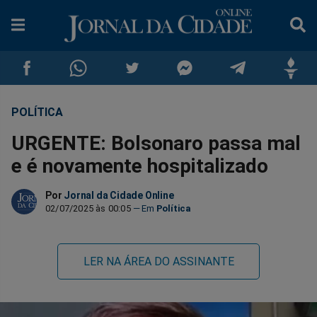
POLÍTICA
Compartilhar
Compartilhar
Compartilhar
Compartilhar
Compartilhar
Compar
URGENTE: Bolsonaro passa mal
no
no
no
no
no
no
e é novamente hospitalizado
Facebook
Whatsapp
Twitter
Messenger
Telegram
Gettr
Por
Jornal da Cidade Online
02/07/2025 às 00:05
Política
LER NA ÁREA DO ASSINANTE