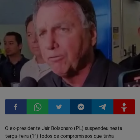
Compartilhar
Compartilhar
Compartilhar
Compartilhar
Compartilhar
Compart
O ex-presidente Jair Bolsonaro (PL) suspendeu nesta
terça-feira (1º) todos os compromissos que tinha