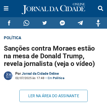
POLÍTICA
Compartilhar
Compartilhar
Compartilhar
Compartilhar
Compartilhar
Compar
Sanções contra Moraes estão
no
no
no
no
no
no
na mesa de Donald Trump,
revela jornalista (veja o vídeo)
Facebook
Whatsapp
Twitter
Messenger
Telegram
Gettr
Por
Jornal da Cidade Online
02/07/2025 às 17:48
Política
LER NA ÁREA DO ASSINANTE