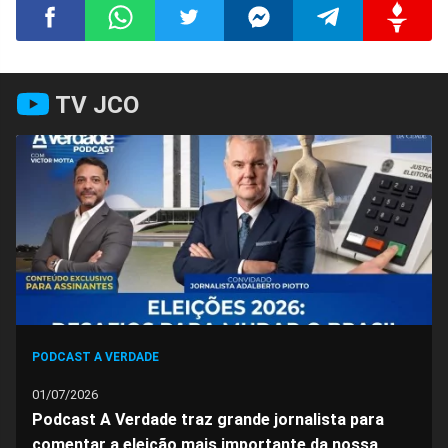
Compartilhar
Compartilhar
Compartilhar
Compartilhar
Compartilhar
Compart
TV JCO
no
no
no
no
no
no
Facebook
Whatsapp
Twitter
Messenger
Telegram
Gettr
PODCAST A VERDADE
01/07/2026
Podcast A Verdade traz grande jornalista para
comentar a eleição mais importante da nossa