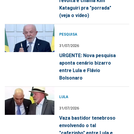
revolta e chama Kim
Kataguiri pra "porrada"
(veja o vídeo)
PESQUISA
31/07/2026
URGENTE: Nova pesquisa
aponta cenário bizarro
entre Lula e Flávio
Bolsonaro
LULA
31/07/2026
Vaza bastidor tenebroso
envolvendo o tal
"cafezinho" entre Lula e