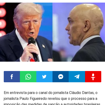
Compartilhar
Compartilhar
Compartilhar
Compartilhar
Compartilhar
Compart
Em entrevista para o canal do jornalista Cláudio Dantas, o
jornalista Paulo Figueiredo revelou que o processo para a
no
no
no
no
no
no
imposição das medidas de sanção a autoridades brasileiras,