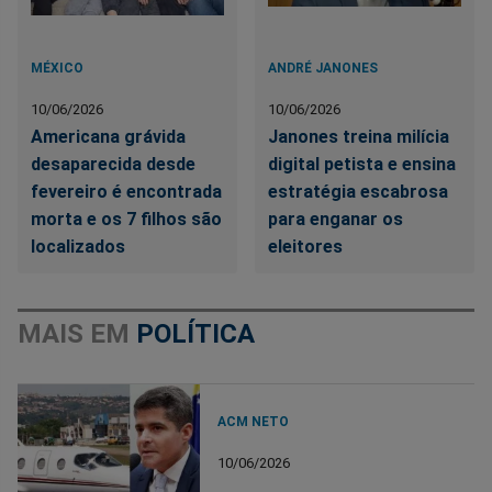
MÉXICO
ANDRÉ JANONES
10/06/2026
10/06/2026
Americana grávida
Janones treina milícia
desaparecida desde
digital petista e ensina
fevereiro é encontrada
estratégia escabrosa
morta e os 7 filhos são
para enganar os
localizados
eleitores
MAIS EM
POLÍTICA
ACM NETO
10/06/2026