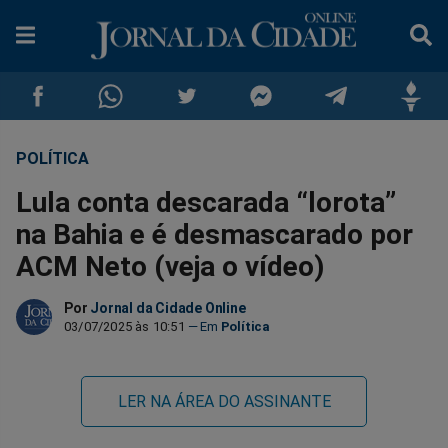
POLÍTICA
Compartilhar
Compartilhar
Compartilhar
Compartilhar
Compartilhar
Compar
Lula conta descarada “lorota”
no
no
no
no
no
no
na Bahia e é desmascarado por
ACM Neto (veja o vídeo)
Facebook
Whatsapp
Twitter
Messenger
Telegram
Gettr
Por
Jornal da Cidade Online
03/07/2025 às 10:51
Política
LER NA ÁREA DO ASSINANTE