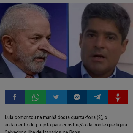
Compartilhar
Compartilhar
Compartilhar
Compartilhar
Compartilhar
Compart
Lula comentou na manhã desta quarta-feira (2), o
andamento do projeto para construção da ponte que ligará
no
no
no
no
no
no
Salvador a Ilha de Itaparica, na Bahia.