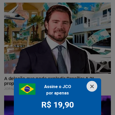
×
Assine o JCO
por apenas
R$ 19,90