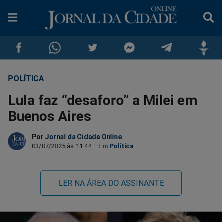
POLÍTICA
Compartilhar
Compartilhar
Compartilhar
Compartilhar
Compartilhar
Compar
Lula faz “desaforo” a Milei em
no
no
no
no
no
no
Buenos Aires
Facebook
Whatsapp
Twitter
Messenger
Telegram
Gettr
Por
Jornal da Cidade Online
03/07/2025 às 11:44
Política
LER NA ÁREA DO ASSINANTE