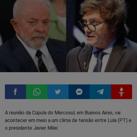
Compartilhar
Compartilhar
Compartilhar
Compartilhar
Compartilhar
Compart
A reunião da Cúpula do Mercosul, em Buenos Aires, vai
acontecer em meio a um clima de tensão entre Lula (PT) e
no
no
no
no
no
no
o presidente Javier Milei.