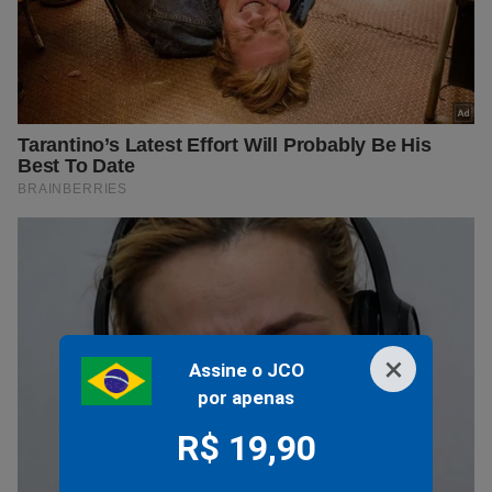
×
Assine o JCO
por apenas
R$ 19,90