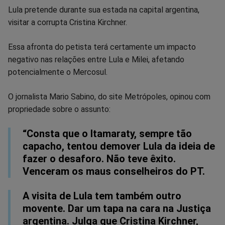
Facebook
Whatsapp
Twitter
Messenger
Telegram
Gettr
Lula pretende durante sua estada na capital argentina,
visitar a corrupta Cristina Kirchner.
Essa afronta do petista terá certamente um impacto
negativo nas relações entre Lula e Milei, afetando
potencialmente o Mercosul.
O jornalista Mario Sabino, do site Metrópoles, opinou com
propriedade sobre o assunto:
“Consta que o Itamaraty, sempre tão
capacho, tentou demover Lula da ideia de
fazer o desaforo. Não teve êxito.
Venceram os maus conselheiros do PT.
A visita de Lula tem também outro
movente. Dar um tapa na cara na Justiça
argentina. Julga que Cristina Kirchner,