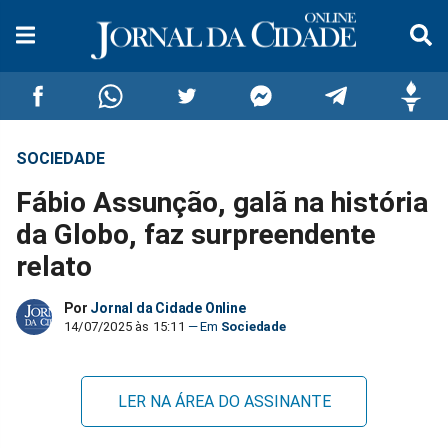
SOCIEDADE
Compartilhar
Compartilhar
Compartilhar
Compartilhar
Compartilhar
Compar
Fábio Assunção, galã na história
no
no
no
no
no
no
da Globo, faz surpreendente
relato
Facebook
Whatsapp
Twitter
Messenger
Telegram
Gettr
Por
Jornal da Cidade Online
14/07/2025 às 15:11
Sociedade
LER NA ÁREA DO ASSINANTE