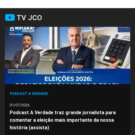
Compartilhar
Compartilhar
Compartilhar
Compartilhar
Compartilhar
Compart
TV JCO
no
no
no
no
no
no
Facebook
Whatsapp
Twitter
Messenger
Telegram
Gettr
PODCAST A VERDADE
01/07/2026
Podcast A Verdade traz grande jornalista para
comentar a eleição mais importante da nossa
história (assista)