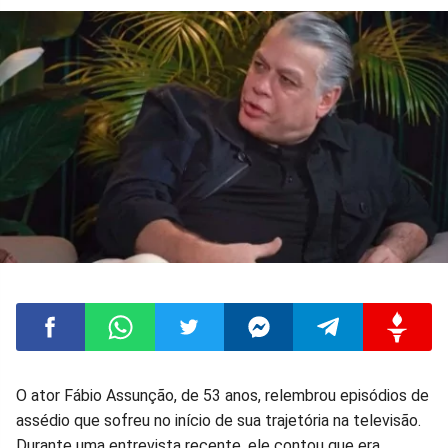
Compartilhar
Compartilhar
Compartilhar
Compartilhar
Compartilhar
Compart
O ator Fábio Assunção, de 53 anos, relembrou episódios de
assédio que sofreu no início de sua trajetória na televisão.
no
no
no
no
no
no
Durante uma entrevista recente, ele contou que era