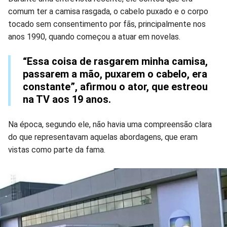
comum ter a camisa rasgada, o cabelo puxado e o corpo
Facebook
Whatsapp
Twitter
Messenger
Telegram
Gettr
tocado sem consentimento por fãs, principalmente nos
anos 1990, quando começou a atuar em novelas.
“Essa coisa de rasgarem minha camisa,
passarem a mão, puxarem o cabelo, era
constante”, afirmou o ator, que estreou
na TV aos 19 anos.
Na época, segundo ele, não havia uma compreensão clara
do que representavam aquelas abordagens, que eram
vistas como parte da fama.