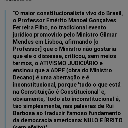
no
no
no
no
no
no
"O maior constitucionalista vivo do Brasil,
Facebook
Whatsapp
Twitter
Messenger
Telegram
Gettr
o Professor Emérito Manoel Gonçalves
Ferreira Filho, no tradicional evento
jurídico promovido pelo Ministro Gilmar
Mendes em Lisboa, afirmando [o
Professor] que o Ministro não gostaria
que ele o dissesse, criticou, sem meios
termos, o ATIVISMO JUDICIÁRIO e
ensinou que a ADPF (obra do Ministro
Decano) é uma aberração e é
inconstitucional, porque 'tudo o que está
na Constituição é Constitucional' e,
obviamente, 'todo ato inconstitucional é,
tão simplesmente, nas palavras de Rui
Barbosa ao traduzir famoso fundamento
da democracia americana: NULO E ÍRRITO
(sem efeito).'