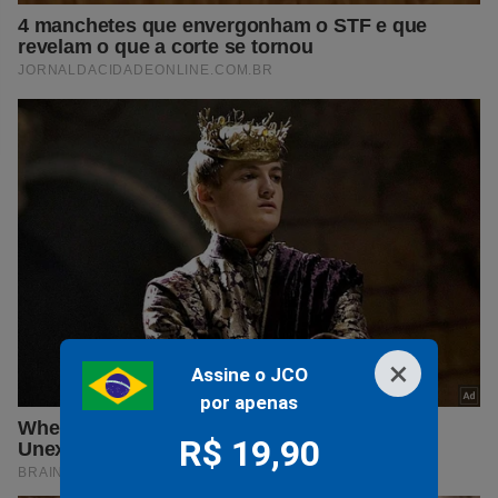
×
Assine o JCO
por apenas
R$ 19,90