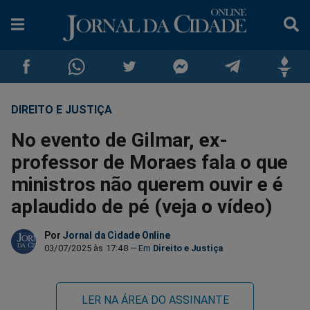
DIREITO E JUSTIÇA
Compartilhar
Compartilhar
Compartilhar
Compartilhar
Compartilhar
Compar
No evento de Gilmar, ex-
no
no
no
no
no
no
professor de Moraes fala o que
ministros não querem ouvir e é
Facebook
Whatsapp
Twitter
Messenger
Telegram
Gettr
aplaudido de pé (veja o vídeo)
Por
Jornal da Cidade Online
03/07/2025 às 17:48
Direito e Justiça
LER NA ÁREA DO ASSINANTE