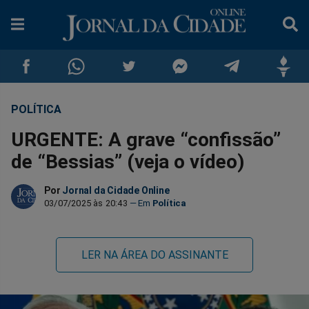
POLÍTICA
Compartilhar
Compartilhar
Compartilhar
Compartilhar
Compartilhar
Compar
URGENTE: A grave “confissão”
no
no
no
no
no
no
de “Bessias” (veja o vídeo)
Facebook
Whatsapp
Twitter
Messenger
Telegram
Gettr
Por
Jornal da Cidade Online
03/07/2025 às 20:43
Política
LER NA ÁREA DO ASSINANTE