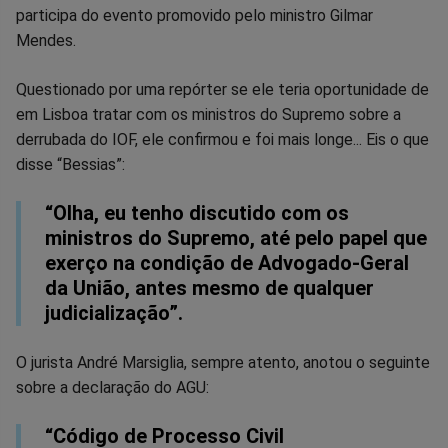
no
no
no
no
no
no
participa do evento promovido pelo ministro Gilmar
Mendes.
Facebook
Whatsapp
Twitter
Messenger
Telegram
Gettr
Questionado por uma repórter se ele teria oportunidade de
em Lisboa tratar com os ministros do Supremo sobre a
derrubada do IOF, ele confirmou e foi mais longe... Eis o que
disse “Bessias”:
“Olha, eu tenho discutido com os
ministros do Supremo, até pelo papel que
exerço na condição de Advogado-Geral
da União, antes mesmo de qualquer
judicialização”.
O jurista André Marsiglia, sempre atento, anotou o seguinte
sobre a declaração do AGU:
“Código de Processo Civil