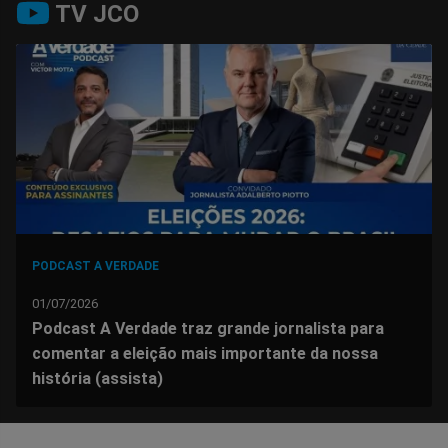
TV JCO
no
no
no
no
no
no
Facebook
Whatsapp
Twitter
Messenger
Telegram
Gettr
PODCAST A VERDADE
01/07/2026
Podcast A Verdade traz grande jornalista para
comentar a eleição mais importante da nossa
história (assista)