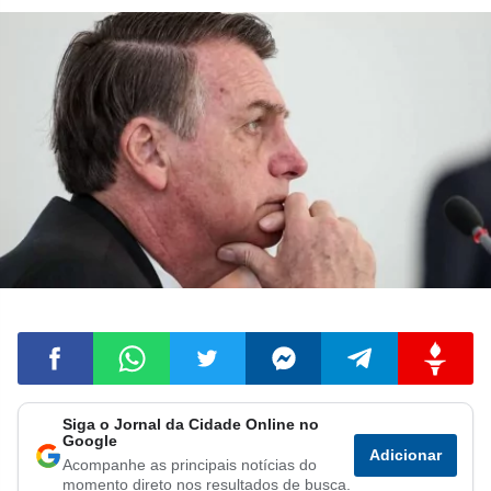
Siga o Jornal da Cidade Online no
Compartilhar
Compartilhar
Compartilhar
Compartilhar
Compartilhar
Compart
Google
Adicionar
Acompanhe as principais notícias do
no
no
no
no
no
no
momento direto nos resultados de busca.