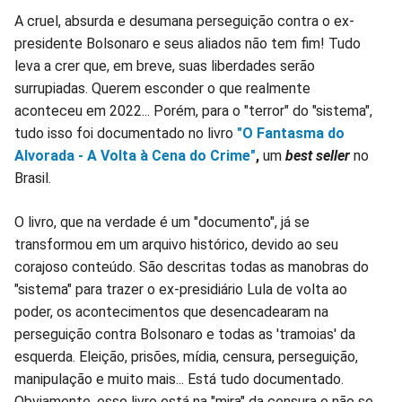
A cruel, absurda e desumana perseguição contra o ex-
presidente Bolsonaro e seus aliados não tem fim! Tudo
leva a crer que, em breve, suas liberdades serão
surrupiadas. Querem esconder o que realmente
aconteceu em 2022... Porém, para o "terror" do "sistema",
tudo isso foi documentado no livro
"O Fantasma do
Alvorada - A Volta à Cena do Crime"
,
um
best seller
no
Brasil.
O livro, que na verdade é um "documento", já se
transformou em um arquivo histórico, devido ao seu
corajoso conteúdo. São descritas todas as manobras do
"sistema" para trazer o ex-presidiário Lula de volta ao
poder, os acontecimentos que desencadearam na
perseguição contra Bolsonaro e todas as 'tramoias' da
esquerda. Eleição, prisões, mídia, censura, perseguição,
manipulação e muito mais... Está tudo documentado.
Obviamente, esse livro está na "mira" da censura e não se