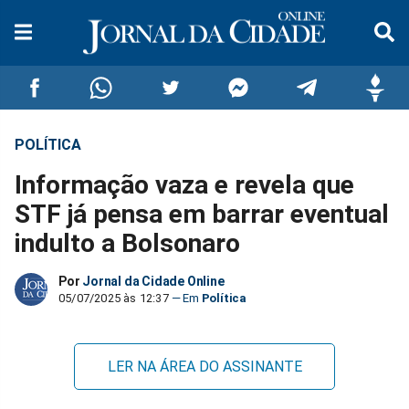
POLÍTICA
Compartilhar
Compartilhar
Compartilhar
Compartilhar
Compartilhar
Compar
Informação vaza e revela que
no
no
no
no
no
no
STF já pensa em barrar eventual
indulto a Bolsonaro
Facebook
Whatsapp
Twitter
Messenger
Telegram
Gettr
Por
Jornal da Cidade Online
05/07/2025 às 12:37
Política
LER NA ÁREA DO ASSINANTE