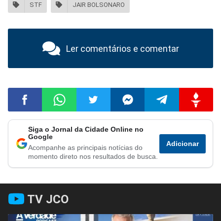
STF
JAIR BOLSONARO
Ler comentários e comentar
Siga o Jornal da Cidade Online no
Compartilhar
Compartilhar
Compartilhar
Compartilhar
Compartilhar
Compart
Google
Adicionar
Acompanhe as principais notícias do
no
no
no
no
no
no
momento direto nos resultados de busca.
Facebook
Whatsapp
Twitter
Messenger
Telegram
Gettr
TV JCO