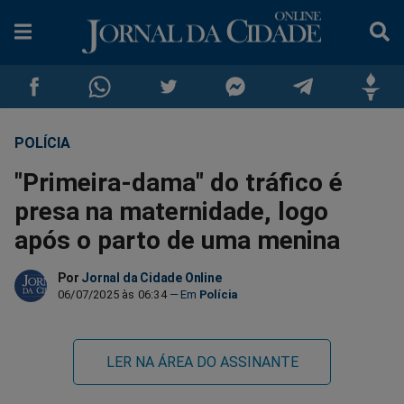
POLÍCIA
Compartilhar
Compartilhar
Compartilhar
Compartilhar
Compartilhar
Compar
"Primeira-dama" do tráfico é
no
no
no
no
no
no
presa na maternidade, logo
após o parto de uma menina
Facebook
Whatsapp
Twitter
Messenger
Telegram
Gettr
Por
Jornal da Cidade Online
06/07/2025 às 06:34
Polícia
LER NA ÁREA DO ASSINANTE