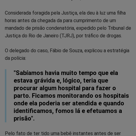
Facebook
Whatsapp
Twitter
Messenger
Telegram
Gettr
Considerada foragida pela Justiça, ela deu à luz uma filha
horas antes da chegada da para cumprimento de um
mandado de prisão condenatória, expedido pelo Tribunal de
Justiça do Rio de Janeiro (TJRJ), por tráfico de drogas.
O delegado do caso, Fábio de Souza, explicou a estratégia
da polícia:
"Sabíamos havia muito tempo que ela
estava grávida e, lógico, teria que
procurar algum hospital para fazer o
parto. Ficamos monitorando os hospitais
onde ela poderia ser atendida e quando
identificamos, fomos lá e efetuamos a
prisão".
Pelo fato de ter tido uma bebê instantes antes de ser