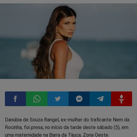
Compartilhar
Compartilhar
Compartilhar
Compartilhar
Compartilhar
Compart
Danúbia de Souza Rangel, ex-mulher do traficante Nem da
Rocinha, foi presa, no início da tarde deste sábado (5), em
no
no
no
no
no
no
uma maternidade na Barra da Tijuca, Zona Oeste.