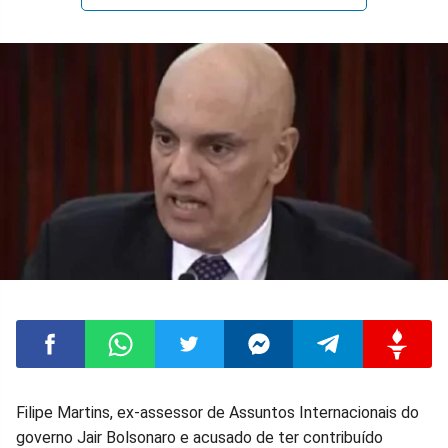
Compartilhar
Compartilhar
Compartilhar
Compartilhar
Compartilhar
Compart
Filipe Martins, ex-assessor de Assuntos Internacionais do
governo Jair Bolsonaro e acusado de ter contribuído