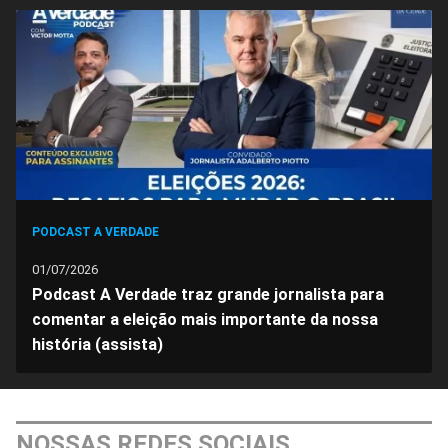
no
no
no
no
no
no
Facebook
Whatsapp
Twitter
Messenger
Telegram
Gettr
PODCAST A VERDADE
01/07/2026
Podcast A Verdade traz grande jornalista para
comentar a eleição mais importante da nossa
história (assista)
NOSSAS REDES SOCIAIS