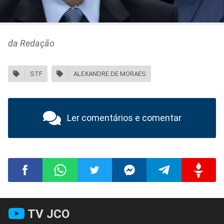
da Redação
STF
ALEXANDRE DE MORAES
Ler comentários e comentar
Compartilhar
Compartilhar
Compartilhar
Compartilhar
Compartilhar
Compart
TV JCO