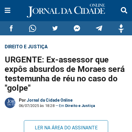
DIREITO E JUSTIÇA
Compartilhar
Compartilhar
Compartilhar
Compartilhar
Compartilhar
Compar
URGENTE: Ex-assessor que
no
no
no
no
no
no
expôs absurdos de Moraes será
testemunha de réu no caso do
Facebook
Whatsapp
Twitter
Messenger
Telegram
Gettr
"golpe"
Por
Jornal da Cidade Online
06/07/2025 às 18:28
Direito e Justiça
LER NA ÁREA DO ASSINANTE