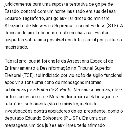
no
no
no
no
no
no
juridicamente para uma suposta tentativa de golpe de
Estado, contará com um nome inusitado em sua defesa:
Facebook
Whatsapp
Twitter
Messenger
Telegram
Gettr
Eduardo Tagliaferro, antigo auxiliar direto do ministro
Alexandre de Moraes no Supremo Tribunal Federal (STF). A
decisão de arrolá-lo como testemunha visa levantar
suspeitas sobre uma possível conduta parcial por parte do
magistrado.
Tagliaferro, que já foi chefe da Assessoria Especial de
Enfrentamento à Desinformação no Tribunal Superior
Eleitoral (TSE), foi indiciado por violação de sigilo funcional
após vir à tona uma série de mensagens internas
publicadas pela
Folha de S. Paulo
. Nessas conversas, ele e
outros assessores de Moraes discutiam a elaboração de
relatórios sob orientação do ministro, incluindo
investigações contra apoiadores do ex-presidente, como o
deputado Eduardo Bolsonaro (PL-SP). Em uma das
mensagens, um dos juízes auxiliares teria afirmado: