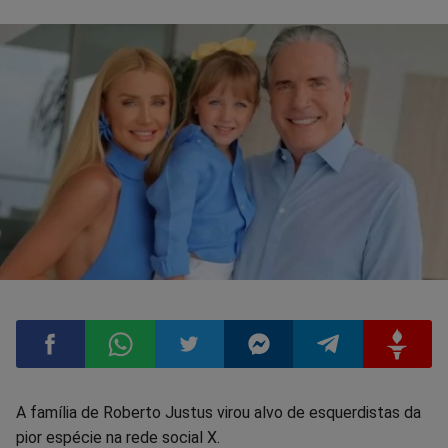
Compartilhar
Compartilhar
Compartilhar
Compartilhar
Compartilhar
Compart
A família de Roberto Justus virou alvo de esquerdistas da
pior espécie na rede social X.