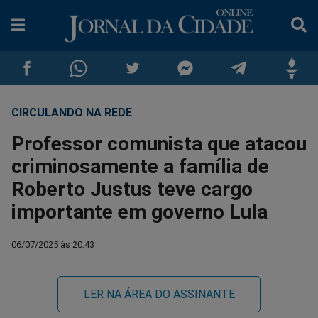
CIRCULANDO NA REDE
Compartilhar
Compartilhar
Compartilhar
Compartilhar
Compartilhar
Compar
Professor comunista que atacou
no
no
no
no
no
no
criminosamente a família de
Roberto Justus teve cargo
Facebook
Whatsapp
Twitter
Messenger
Telegram
Gettr
importante em governo Lula
06/07/2025 às 20:43
LER NA ÁREA DO ASSINANTE