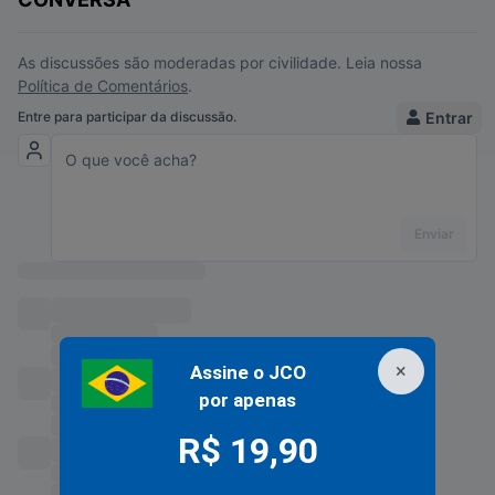
×
Assine o JCO
por apenas
R$ 19,90