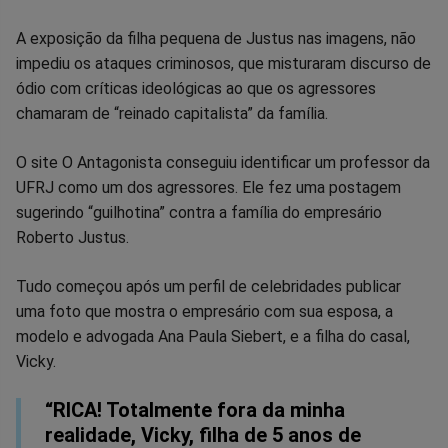
no
no
no
no
no
no
A exposição da filha pequena de Justus nas imagens, não
Facebook
Whatsapp
Twitter
Messenger
Telegram
Gettr
impediu os ataques criminosos, que misturaram discurso de
ódio com críticas ideológicas ao que os agressores
chamaram de “reinado capitalista” da família.
O site O Antagonista conseguiu identificar um professor da
UFRJ como um dos agressores. Ele fez uma postagem
sugerindo “guilhotina” contra a família do empresário
Roberto Justus.
Tudo começou após um perfil de celebridades publicar
uma foto que mostra o empresário com sua esposa, a
modelo e advogada Ana Paula Siebert, e a filha do casal,
Vicky.
“RICA! Totalmente fora da minha
realidade, Vicky, filha de 5 anos de