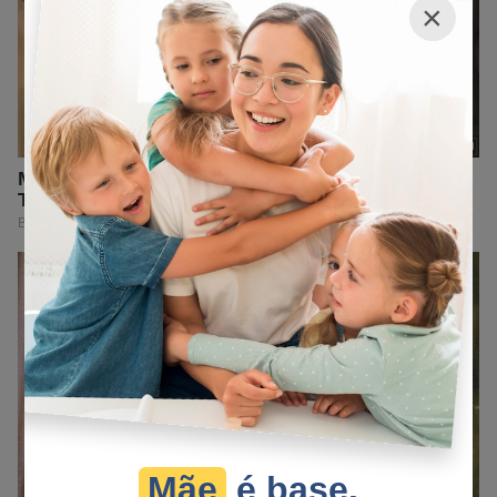
×
Mãe
é base.