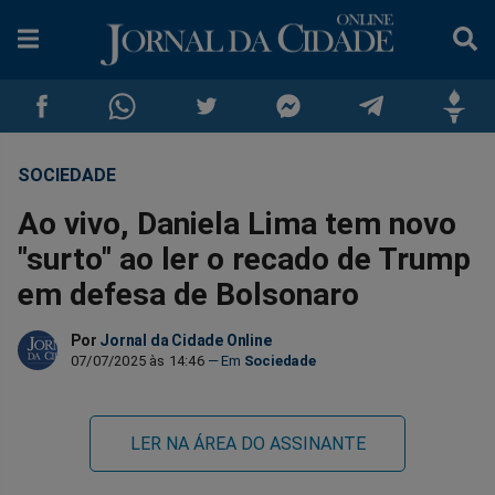
SOCIEDADE
Compartilhar
Compartilhar
Compartilhar
Compartilhar
Compartilhar
Compar
Ao vivo, Daniela Lima tem novo
no
no
no
no
no
no
"surto" ao ler o recado de Trump
em defesa de Bolsonaro
Facebook
Whatsapp
Twitter
Messenger
Telegram
Gettr
Por
Jornal da Cidade Online
07/07/2025 às 14:46
Sociedade
LER NA ÁREA DO ASSINANTE