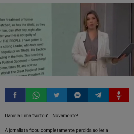
Compartilhar
Compartilhar
Compartilhar
Compartilhar
Compartilhar
Compart
Daniela Lima "surtou"... Novamente!
no
no
no
no
no
no
A jornalista ficou completamente perdida ao ler a