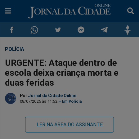
POLÍCIA
Compartilhar
Compartilhar
Compartilhar
Compartilhar
Compartilhar
Compar
URGENTE: Ataque dentro de
no
no
no
no
no
no
escola deixa criança morta e
duas feridas
Facebook
Whatsapp
Twitter
Messenger
Telegram
Gettr
Por
Jornal da Cidade Online
08/07/2025 às 11:52
Polícia
LER NA ÁREA DO ASSINANTE