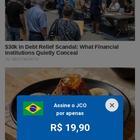
×
Assine o JCO
por apenas
R$ 19,90