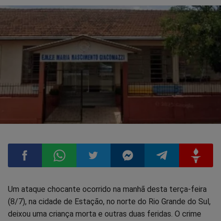
Compartilhar
Compartilhar
Compartilhar
Compartilhar
Compartilhar
Compart
Um ataque chocante ocorrido na manhã desta terça-feira
(8/7), na cidade de Estação, no norte do Rio Grande do Sul,
no
no
no
no
no
no
deixou uma criança morta e outras duas feridas. O crime