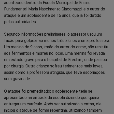
aconteceu dentro da Escola Municipal de Ensino
Facebook
Whatsapp
Twitter
Messenger
Telegram
Gettr
Fundamental Maria Nascimento Giacomazzi, e o autor do
ataque é um adolescente de 16 anos, que já foi detido
pelas autoridades.
Segundo informações preliminares, o agressor usou um
facão para golpear ao menos três alunos e uma professora.
Um menino de 9 anos, irmão do autor do crime, não resistiu
aos ferimentos e morreu no local. Uma menina foi levada
em estado grave para o hospital de Erechim, onde passou
por cirurgia. Outra criança sofreu ferimentos mais leves,
assim como a professora atingida, que teve escoriações
sem gravidade.
O ataque foi premeditado: o adolescente teria se
apresentado na entrada da escola dizendo que queria
entregar um currículo. Após ser autorizado a entrar, ele
iniciou o ataque de forma repentina, utilizando também