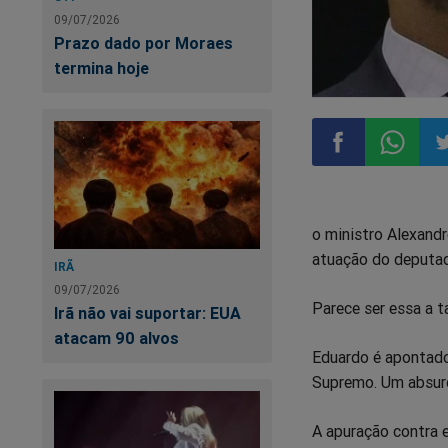
09/07/2026
Prazo dado por Moraes
termina hoje
Compartilhar
Compart
Co
o ministro Alexandr
no
no
n
atuação do deputad
IRÃ
Facebook
Whatsa
Tw
09/07/2026
Parece ser essa a t
Irã não vai suportar: EUA
atacam 90 alvos
Eduardo é apontado
Supremo. Um absurd
A apuração contra e