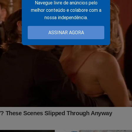
Navegue livre de anúncios pelo
melhor conteúdo e colabore com a
nossa independência.
ASSINAR AGORA
mente abalado. Outros ministros já se manifestaram sobre a real
nções dos EUA. A "conta" está chegando... No polêmico livro
"Su
rseguição contra parlamentares, jornalistas e outros absurdos q
gerado Inquérito das Fakes News foram expostos! Nessa obra 
 censura, prisões e estranhas ações do judiciário que o "sistema"
to. Mas, como ter esse livro na mão? Clique no link abaixo:
udoconservador.com.br/products/supremo-silencio-o-que-voce-