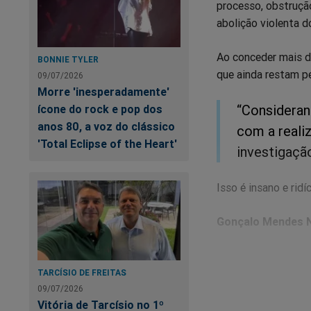
processo, obstrução
abolição violenta d
Ao conceder mais d
BONNIE TYLER
que ainda restam p
09/07/2026
Morre 'inesperadamente'
“Consideran
ícone do rock e pop dos
anos 80, a voz do clássico
com a reali
'Total Eclipse of the Heart'
investigaçã
Isso é insano e ridíc
Gonçalo Mendes 
TARCÍSIO DE FREITAS
09/07/2026
Na
Vitória de Tarcísio no 1º
qu