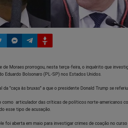
ilhar
mpartilhar
Compartilhar
Compartilhar
Compartilhar
e de Moraes prorrogou, nesta terça-feira, o inquérito que investi
o
no
no
no
o Eduardo Bolsonaro (PL-SP) nos Estados Unidos.
pp
itter
Messenger
Telegram
Gettr
al da "caça às bruxas" a que o presidente Donald Trump se referiu
 como articulador das críticas de políticos norte-americanos co
o esse tipo de acusação.
le foi aberta em maio para investigar crimes de coação no curso