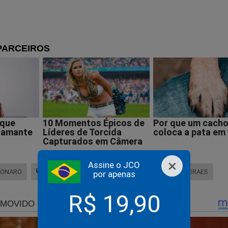
impeachment de Lula por atentado à segurança interna
×
Assine o JCO
SONARO
POLÍCIA FEDERAL
ALEXANDRE DE MORAES
por apenas
mensagem de Trump em defesa de Bolsonaro, alcança Alla
R$ 19,90
ntos e presos políticos