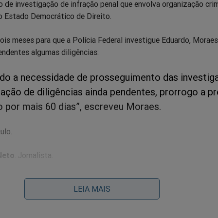
 de investigação de infração penal que envolva organização cri
o Estado Democrático de Direito.
ois meses para que a Polícia Federal investigue Eduardo, Moraes
endentes algumas diligências:
do a necessidade de prosseguimento das investig
zação de diligências ainda pendentes, prorrogo a p
o por mais 60 dias”, escreveu Moraes.
ulo.
Neto
. Jornalista.
LEIA MAIS
 favela do Moinho é PCC contra pobre: E não surpreende o 
e Lula está...