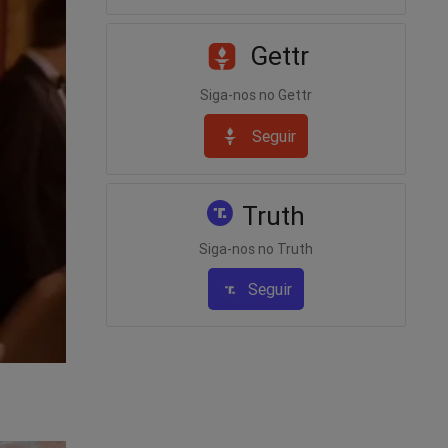
Gettr
Siga-nos no Gettr
Seguir
Truth
Siga-nos no Truth
premo
Seguir
ue
estão
 quer
nao-