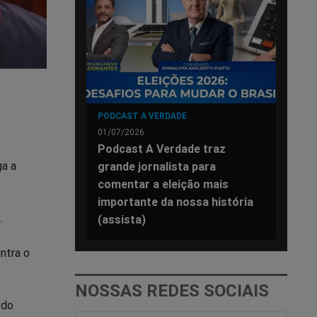
PODCAST A VERDADE
01/07/2026
Podcast A Verdade traz
ga a
grande jornalista para
comentar a eleição mais
importante da nossa história
.
(assista)
ntra o
NOSSAS REDES SOCIAIS
 do