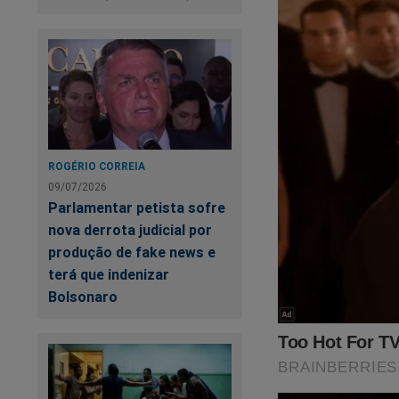
ROGÉRIO CORREIA
09/07/2026
Parlamentar petista sofre
Moraes está visivel
nova derrota judicial por
possibilidade de sa
produção de fake news e
Silêncio"
,
toda a pe
terá que indenizar
começaram no fami
Bolsonaro
todos os relatos de
esconder à todo cus
https://www.conte
pode-saber