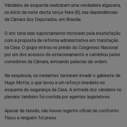
Compartilhar
Compartilhar
Compartilhar
Compartilhar
Compartilhar
Compart
Vândalos de esquerda realizaram uma verdadeira algazarra,
no início da noite desta terça-feira (8), nas dependências
no
no
no
no
no
no
da Câmara dos Deputados, em Brasília.
Facebook
Whatsapp
Twitter
Messenger
Telegram
Gettr
O ato teria sido supostamente motivado pela insatisfação
com a proposta de reforma administrativa em tramitação
na Casa. O grupo entrou no prédio do Congresso Nacional
por um dos acessos do estacionamento e caminhou pelos
corredores da Câmara, entoando palavras de ordem.
Na sequência, os meliantes tentaram invadir o gabinete de
Hugo Motta, o que levou a um reforço imediato no
esquema de segurança da Casa. A entrada dos vândalos no
plenário também foi contida por agentes legislativos.
Apesar da tensão, não houve registro oficial de confronto
físico e ninguém foi preso.