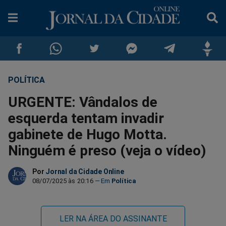
POLÍTICA
Compartilhar
Compartilhar
Compartilhar
Compartilhar
Compartilhar
Compar
URGENTE: Vândalos de
no
no
no
no
no
no
esquerda tentam invadir
gabinete de Hugo Motta.
Facebook
Whatsapp
Twitter
Messenger
Telegram
Gettr
Ninguém é preso (veja o vídeo)
Por
Jornal da Cidade Online
08/07/2025 às 20:16
Política
LER NA ÁREA DO ASSINANTE