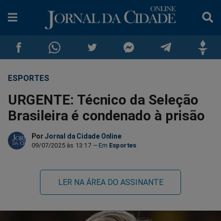
ESPORTES
Compartilhar
Compartilhar
Compartilhar
Compartilhar
Compartilhar
Compar
URGENTE: Técnico da Seleção
no
no
no
no
no
no
Brasileira é condenado à prisão
Facebook
Whatsapp
Twitter
Messenger
Telegram
Gettr
Por
Jornal da Cidade Online
09/07/2025 às 13:17
Esportes
LER NA ÁREA DO ASSINANTE