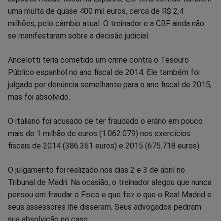
uma multa de quase 400 mil euros, cerca de R$ 2,4
Facebook
Whatsapp
Twitter
Messenger
Telegram
Gettr
milhões, pelo câmbio atual. O treinador e a CBF ainda não
se manifestaram sobre a decisão judicial.
Ancelotti teria cometido um crime contra o Tesouro
Público espanhol no ano fiscal de 2014. Ele também foi
julgado por denúncia semelhante para o ano fiscal de 2015,
mas foi absolvido.
O italiano foi acusado de ter fraudado o erário em pouco
mais de 1 milhão de euros (1.062.079) nos exercícios
fiscais de 2014 (386.361 euros) e 2015 (675.718 euros).
O julgamento foi realizado nos dias 2 e 3 de abril no
Tribunal de Madri. Na ocasião, o treinador alegou que nunca
pensou em fraudar o Fisco e que fez o que o Real Madrid e
seus assessores lhe disseram. Seus advogados pediram
sua absolvição no caso.