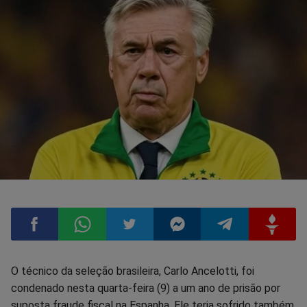
Compartilhar
Compartilhar
Compartilhar
Compartilhar
Compartilhar
Compart
O técnico da seleção brasileira, Carlo Ancelotti, foi
condenado nesta quarta-feira (9) a um ano de prisão por
no
no
no
no
no
no
suposta fraude fiscal na Espanha. Ele teria sofrido também