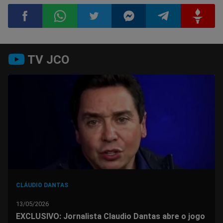
Compartilhar
Compartilhar
Compartilhar
Compartilhar
Compartilhar
Compart
TV JCO
no
no
no
no
no
no
Facebook
Whatsapp
Twitter
Messenger
Telegram
Gettr
CLÁUDIO DANTAS
13/05/2026
EXCLUSIVO: Jornalista Claudio Dantas abre o jogo