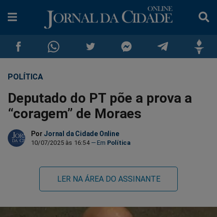
POLÍTICA
Compartilhar
Compartilhar
Compartilhar
Compartilhar
Compartilhar
Compar
Deputado do PT põe a prova a
no
no
no
no
no
no
“coragem” de Moraes
Facebook
Whatsapp
Twitter
Messenger
Telegram
Gettr
Por
Jornal da Cidade Online
10/07/2025 às 16:54
Política
LER NA ÁREA DO ASSINANTE