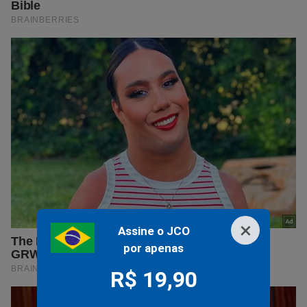
×
Assine o JCO
por apenas
R$ 19,90