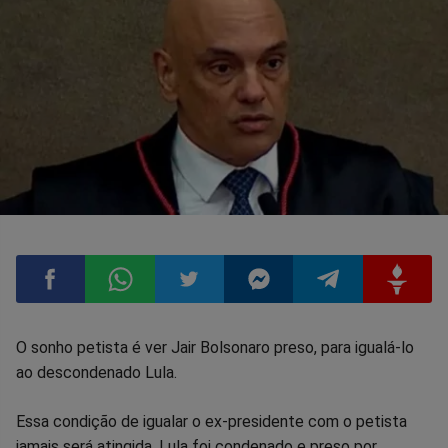
Compartilhar
Compartilhar
Compartilhar
Compartilhar
Compartilhar
Compart
O sonho petista é ver Jair Bolsonaro preso, para igualá-lo
ao descondenado Lula.
no
no
no
no
no
no
Essa condição de igualar o ex-presidente com o petista
Facebook
Whatsapp
Twitter
Messenger
Telegram
Gettr
jamais será atingida. Lula foi condenado e preso por