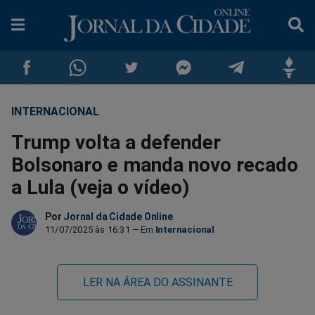
INTERNACIONAL
Compartilhar
Compartilhar
Compartilhar
Compartilhar
Compartilhar
Compar
Trump volta a defender
no
no
no
no
no
no
Bolsonaro e manda novo recado
a Lula (veja o vídeo)
Facebook
Whatsapp
Twitter
Messenger
Telegram
Gettr
Por
Jornal da Cidade Online
11/07/2025 às 16:31
Internacional
LER NA ÁREA DO ASSINANTE