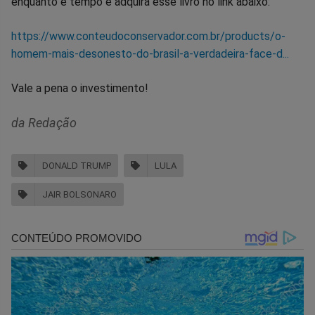
enquanto é tempo e adquira esse livro no link abaixo:
https://www.conteudoconservador.com.br/products/o-
homem-mais-desonesto-do-brasil-a-verdadeira-face-d...
Vale a pena o investimento!
da Redação
DONALD TRUMP
LULA
JAIR BOLSONARO