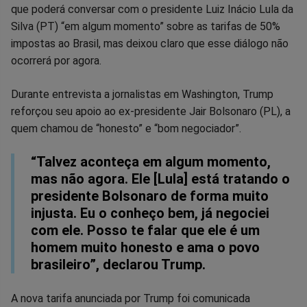
que poderá conversar com o presidente Luiz Inácio Lula da
no
no
no
no
no
no
Silva (PT) “em algum momento” sobre as tarifas de 50%
impostas ao Brasil, mas deixou claro que esse diálogo não
Facebook
Whatsapp
Twitter
Messenger
Telegram
Gettr
ocorrerá por agora.
Durante entrevista a jornalistas em Washington, Trump
reforçou seu apoio ao ex-presidente Jair Bolsonaro (PL), a
quem chamou de “honesto” e “bom negociador”.
“Talvez aconteça em algum momento,
mas não agora. Ele [Lula] está tratando o
presidente Bolsonaro de forma muito
injusta. Eu o conheço bem, já negociei
com ele. Posso te falar que ele é um
homem muito honesto e ama o povo
brasileiro”, declarou Trump.
A nova tarifa anunciada por Trump foi comunicada