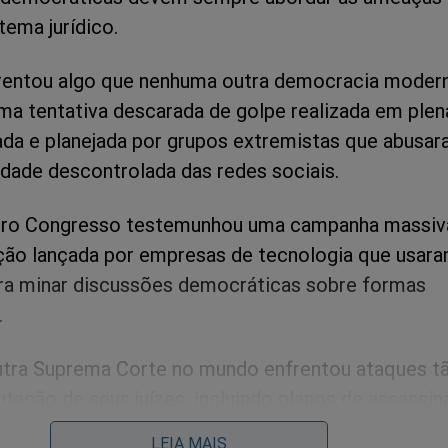
tema jurídico.
frentou algo que nenhuma outra democracia moder
uma tentativa descarada de golpe realizada em plen
zada e planejada por grupos extremistas que abusa
idade descontrolada das redes sociais.
ro Congresso testemunhou uma campanha massiv
ão lançada por empresas de tecnologia que usar
ra minar discussões democráticas sobre formas
.
tra Suprema Corte no mundo enfrentou ataques t
utação de seus juízes, incluindo planos de assassin
s por facções de grupos políticos perdedores.
LEIA MAIS