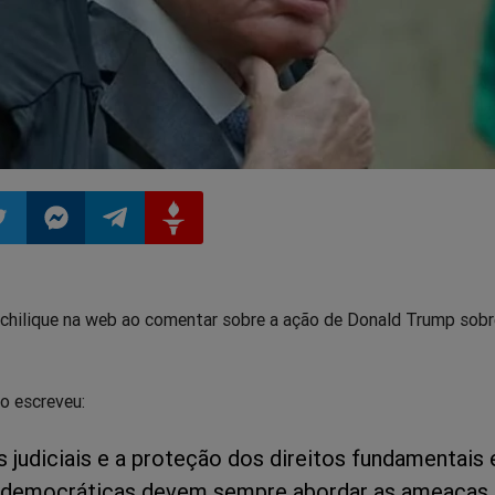
ilhar
mpartilhar
Compartilhar
Compartilhar
Compartilhar
chilique na web ao comentar sobre a ação de Donald Trump sobr
o
no
no
no
pp
itter
Messenger
Telegram
Gettr
ro escreveu:
s judiciais e a proteção dos direitos fundamentais
 democráticas devem sempre abordar as ameaças 