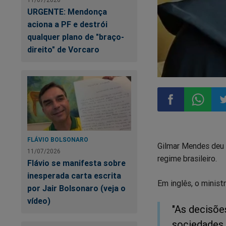
URGENTE: Mendonça
aciona a PF e destrói
qualquer plano de "braço-
direito" de Vorcaro
Compartilhar
Compart
Co
FLÁVIO BOLSONARO
Gilmar Mendes deu 
no
no
n
11/07/2026
regime brasileiro.
Flávio se manifesta sobre
Facebook
Whatsa
Tw
inesperada carta escrita
Em inglês, o minist
por Jair Bolsonaro (veja o
vídeo)
"As decisõe
sociedades