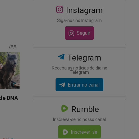
Instagram
 na luta
ípios
Siga-nos no Instagram
Seguir
ões
culo
Telegram
lo
Receba as notícias do dia no
Telegram
Entrar no canal
Rumble
os
Inscreva-se no nosso canal
o os
Inscrever-se