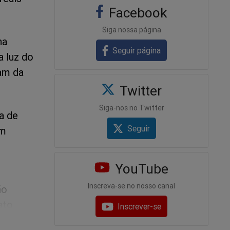
Facebook
Siga nossa página
na
Seguir página
a luz do
ram da
Twitter
Siga-nos no Twitter
a de
Seguir
am
YouTube
Inscreva-se no nosso canal
ão
ato
Inscrever-se