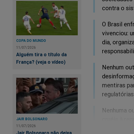
contra o sis
O Brasil en
vivenciou: 
dia, organi
COPA DO MUNDO
11/07/2026
responsabil
Alguém tira o título da
França? (veja o vídeo)
Nenhum out
desinformaç
mentiras pa
regulatórias
Nenhuma ou
cruéis à rep
JAIR BOLSONARO
11/07/2026
arquitetado
Jair Bolsonaro não deixa