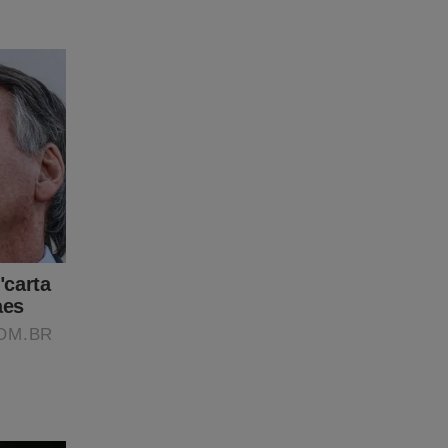
premo
ue
estão
 quer
nao-