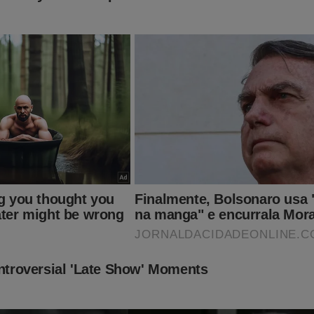
mente abalado. Outros ministros já se manifestaram sobre a real
nções dos EUA. A "conta" está chegando... No polêmico livro
"Su
rseguição contra parlamentares, jornalistas e outros absurdos q
gerado Inquérito das Fakes News foram expostos! Nessa obra 
 censura, prisões e estranhas ações do judiciário que o "sistema"
to. Mas, como ter esse livro na mão? Clique no link abaixo:
udoconservador.com.br/products/supremo-silencio-o-que-voce-