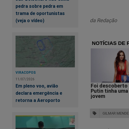
pedra sobre pedra em
Essas circu
trama de oportunistas
pela democr
da Redação
(veja o vídeo)
constitucion
enfrentando
nacionais, m
XXI. O que 
verdadeiram
VIRACOPOS
Nos comentários, t
11/07/2026
Em pleno voo, avião
"Este tuíte
declara emergência e
Tribunal Fe
retorna a Aeroporto
julgamento d
GILMAR MENDE
ministros p
réus ainda 