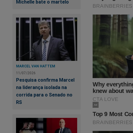
Michelle bate o martelo
Moraes está visivel
possibilidade de sa
Silêncio"
,
toda a pe
começaram no fami
todos os relatos de
MARCEL VAN HATTEM
esconder à todo cus
11/07/2026
Pesquisa confirma Marcel
https://www.conte
na liderança isolada na
pode-saber
corrida para o Senado no
RS
Veja a capa: