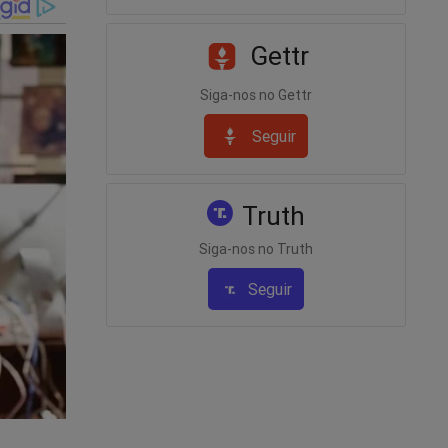
Gettr
Siga-nos no Gettr
to."
Seguir
Truth
la
Siga-nos no Truth
Seguir