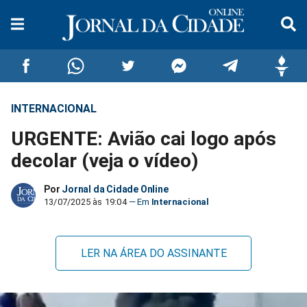
INTERNACIONAL
Compartilhar
Compartilhar
Compartilhar
Compartilhar
Compartilhar
Compar
URGENTE: Avião cai logo após
no
no
no
no
no
no
decolar (veja o vídeo)
Facebook
Whatsapp
Twitter
Messenger
Telegram
Gettr
Por
Jornal da Cidade Online
13/07/2025 às 19:04
Internacional
LER NA ÁREA DO ASSINANTE