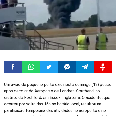
Compartilhar
Compartilhar
Compartilhar
Compartilhar
Compartilhar
Compart
Um avião de pequeno porte caiu neste domingo (13) pouco
após decolar do Aeroporto de Londres-Southend, no
no
no
no
no
no
no
distrito de Rochford, em Essex, Inglaterra. O acidente, que
ocorreu por volta das 16h no horário local, resultou na
Facebook
Whatsapp
Twitter
Messenger
Telegram
Gettr
paralisação temporária das atividades no aeroporto e no