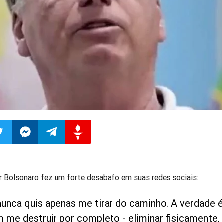
ilhar
mpartilhar
Compartilhar
Compartilhar
Compartilhar
r Bolsonaro fez um forte desabafo em suas redes sociais:
o
no
no
no
nunca quis apenas me tirar do caminho. A verdade 
pp
itter
Messenger
Telegram
Gettr
m me destruir por completo - eliminar fisicamente