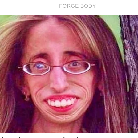
s? O próprio JCO já foi vítima da perseguição e censura imposta
astador! Sobrevivemos graças a ajuda de nossos assinantes e parc
rtalecer a nossa batalha, considere se tornar um
assinante,
o qu
r o primeiro
PODCAST
conservador do Brasil e ter acesso exclus
 A Verdade, onde os "assuntos proibidos" no Brasil são revelado
nk:
https://assinante.jornaldacidadeonline.com.br/apresentacao
ê apoiar o JCO é comprando um livro! Temos muitas opções! Liv
s e muito mais. Basta clicar no link abaixo:
udoconservador.com.br/
 já conhece alguns de nossos livros: