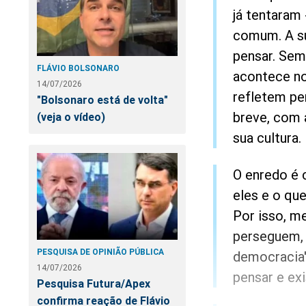
já tentaram
comum. A sua
pensar. Sem
FLÁVIO BOLSONARO
acontece no
14/07/2026
refletem pe
"Bolsonaro está de volta"
breve, com 
(veja o vídeo)
sua cultura.
O enredo é c
eles e o qu
Por isso, m
perseguem, 
PESQUISA DE OPINIÃO PÚBLICA
democracia'
14/07/2026
pensar e exi
Pesquisa Futura/Apex
confirma reação de Flávio