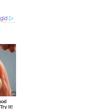
la
o ministro