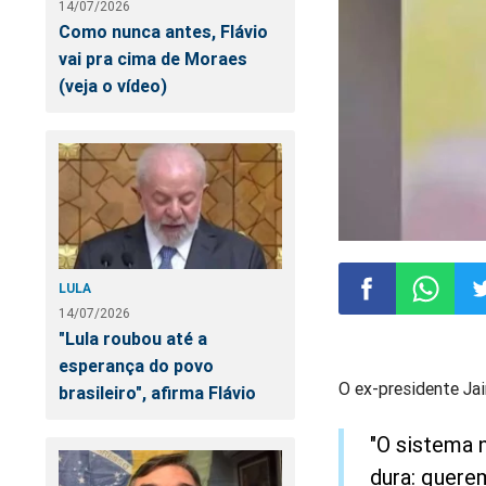
14/07/2026
Como nunca antes, Flávio
vai pra cima de Moraes
(veja o vídeo)
LULA
14/07/2026
"Lula roubou até a
Compartilhar
Compart
Co
esperança do povo
O ex-presidente Jai
brasileiro", afirma Flávio
no
no
n
"O sistema 
Facebook
Whatsa
Tw
dura: quere