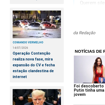
Querem sile
tentam com 
enganem: se
Não luto po
da Redação
esmagadora 
COMANDO VERMELHO
aceito ver 
14/07/2026
uma imprens
Operação Contenção
que sabem q
realiza nova fase, mira
ideológico 
expansão do CV e fecha
estação clandestina de
internet
Enquanto De
lembrando q
brasileiro."