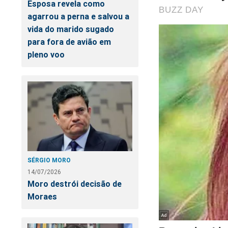
Alexandre de Morae
Esposa revela como
judiciário. Foi dev
agarrou a perna e salvou a
comerciais. Para fo
vida do marido sugado
o direito de assisti
para fora de avião em
conteúdo da Revista
pleno voo
assinar, clique no li
Outra forma de voc
o STF, Lula, eleiçõe
https://www.conte
O próprio Bolsonaro
SÉRGIO MORO
14/07/2026
Moro destrói decisão de
Moraes