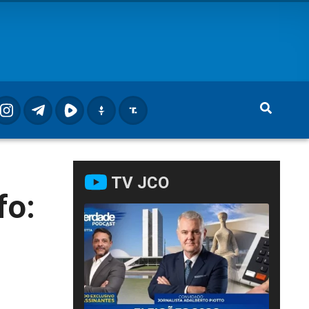
TV JCO
fo: