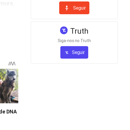
nsura,
Seguir
Não se
Truth
a
Siga-nos no Truth
 não
Seguir
do por
líticos
dade. E
o povo