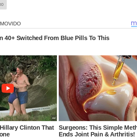
RO
 perde o sono com novo documento sobre o passado de Lu
, tem visto as movimentações internacionais que podem atingir 