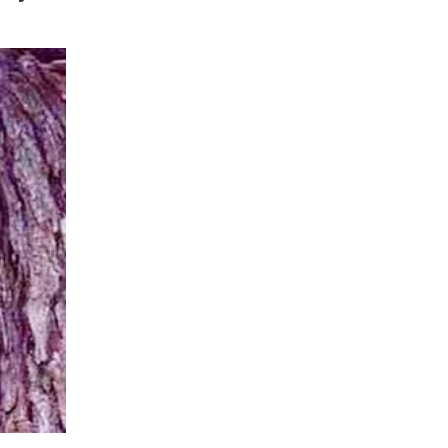
 pelo
eiros
e lhe dará
ivo ao
s. Para
ros sobre