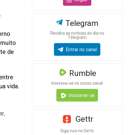
o
e
Telegram
erno
Receba as notícias do dia no
Telegram
 muito
Entrar no canal
te de
Rumble
 entre
Inscreva-se no nosso canal
ua vida.
Inscrever-se
r,
Gettr
Siga-nos no Gettr