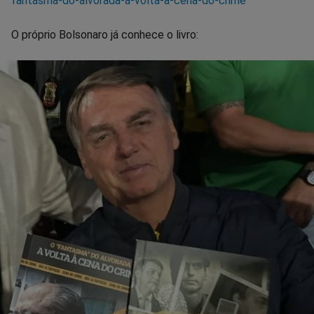
fantasma-do-alvorada-a-volta-a-cena-do-crime
O próprio Bolsonaro já conhece o livro: