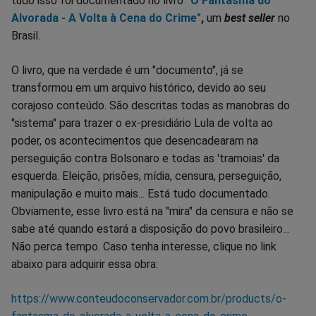
tudo isso foi documentado no livro
"O Fantasma do
Alvorada - A Volta à Cena do Crime"
,
um
best seller
no
Brasil.
O livro, que na verdade é um "documento", já se
transformou em um arquivo histórico, devido ao seu
corajoso conteúdo. São descritas todas as manobras do
"sistema" para trazer o ex-presidiário Lula de volta ao
poder, os acontecimentos que desencadearam na
perseguição contra Bolsonaro e todas as 'tramoias' da
esquerda. Eleição, prisões, mídia, censura, perseguição,
manipulação e muito mais... Está tudo documentado.
Obviamente, esse livro está na "mira" da censura e não se
sabe até quando estará a disposição do povo brasileiro...
Não perca tempo. Caso tenha interesse, clique no link
abaixo para adquirir essa obra:
https://www.conteudoconservador.com.br/products/o-