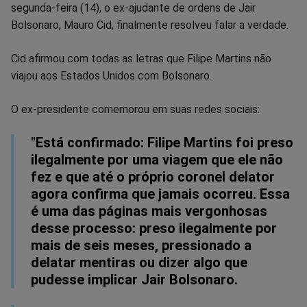
segunda-feira (14), o ex-ajudante de ordens de Jair
no
no
no
no
no
no
Bolsonaro, Mauro Cid, finalmente resolveu falar a verdade.
Facebook
Whatsapp
Twitter
Messenger
Telegram
Gettr
Cid afirmou com todas as letras que Filipe Martins não
viajou aos Estados Unidos com Bolsonaro.
O ex-presidente comemorou em suas redes sociais:
"Está confirmado: Filipe Martins foi preso
ilegalmente por uma viagem que ele não
fez e que até o próprio coronel delator
agora confirma que jamais ocorreu. Essa
é uma das páginas mais vergonhosas
desse processo: preso ilegalmente por
mais de seis meses, pressionado a
delatar mentiras ou dizer algo que
pudesse implicar Jair Bolsonaro.