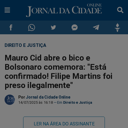
DIREITO E JUSTIÇA
Compartilhar
Compartilhar
Compartilhar
Compartilhar
Compartilhar
Compar
Mauro Cid abre o bico e
no
no
no
no
no
no
Bolsonaro comemora: "Está
confirmado! Filipe Martins foi
Facebook
Whatsapp
Twitter
Messenger
Telegram
Gettr
preso ilegalmente"
Por
Jornal da Cidade Online
14/07/2025 às 16:18
Direito e Justiça
LER NA ÁREA DO ASSINANTE