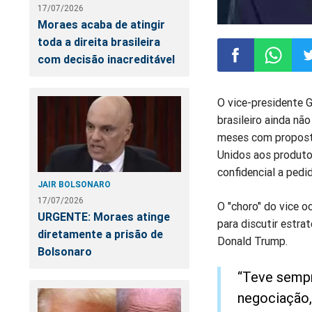
17/07/2026
Moraes acaba de atingir
toda a direita brasileira
com decisão inacreditável
Compartilhar
Compart
Co
O vice-presidente G
brasileiro ainda nã
no
no
n
meses com proposta
Unidos aos produto
Facebook
Whatsa
Tw
confidencial a ped
JAIR BOLSONARO
17/07/2026
O "choro" do vice o
URGENTE: Moraes atinge
para discutir estra
diretamente a prisão de
Donald Trump.
Bolsonaro
“Teve sempr
negociação, 