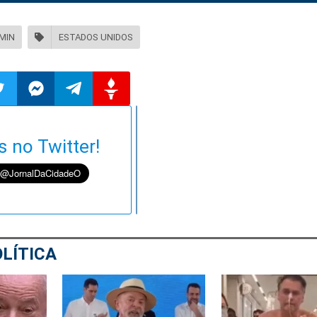
MIN
ESTADOS UNIDOS
ilhar
mpartilhar
Compartilhar
Compartilhar
Compartilhar
s no Twitter!
o
no
no
no
pp
itter
Messenger
Telegram
Gettr
LÍTICA